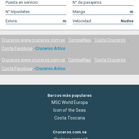
Puesta en servicio:
N° de pasajeros:
N° tripunlates:
Manga:
m
Eslora:
m
Velocidad:
Nudos
Cruceros www.cruceros.com.ve
Compañías
Costa Cruceros
Costa Favolosa
Cruceros Artico
Cruceros www.cruceros.com.ve
Compañías
Costa Cruceros
Costa Favolosa
Cruceros Artico
Barcos más populares
MSC World Europa
Icon of the Seas
Costa Toscana
Cruceros.com.ve