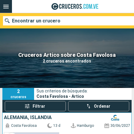
Encontrar un crucero
Nuestros destinos
Cruceros Artico sobre Costa Favolosa
2 cruceros encontrados
Fecha de salida
Puertos
Compañías
2
Sus criterios de búsqueda:
Buscar
Costa Favolosa - Artico
cruceros
Filtrar
Ordenar
ALEMANIA, ISLANDIA
Costa Favolosa
13 d
Hamburgo
30/06/2027