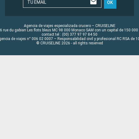
TU EMAIL
OK
Agencia de viajes especializada crucero – CRUISELINE
6 rue du gabian Les flots bleus MC 98 000 Monaco SAM con un capital de 150 000
contact tel : (00) 377 97 97 84 50
gencia de viajes n° 006 02 0007 – Responsabilidad civil y profesional RC RSA de
© CRUISELINE 2026 - all rights reserved