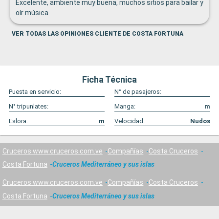
Excelente, ambiente muy buena, muchos sitios para bailar y
oír música
VER TODAS LAS OPINIONES CLIENTE DE COSTA FORTUNA
Ficha Técnica
Puesta en servicio:
N° de pasajeros:
N° tripunlates:
Manga:
m
Eslora:
m
Velocidad:
Nudos
Cruceros www.cruceros.com.ve
Compañías
Costa Cruceros
Costa Fortuna
Cruceros Mediterráneo y sus islas
Cruceros www.cruceros.com.ve
Compañías
Costa Cruceros
Costa Fortuna
Cruceros Mediterráneo y sus islas