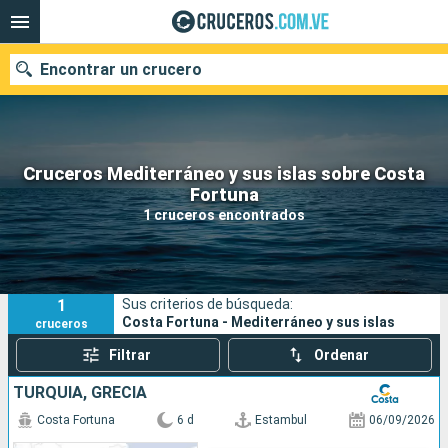
Encontrar un crucero
Cruceros Mediterráneo y sus islas sobre Costa
Nuestros destinos
Fortuna
1 cruceros encontrados
Fecha de salida
Puertos
Compañías
1
Sus criterios de búsqueda:
Buscar
Costa Fortuna - Mediterráneo y sus islas
cruceros
Filtrar
Ordenar
TURQUÍA, GRECIA
Costa Fortuna
6 d
Estambul
06/09/2026