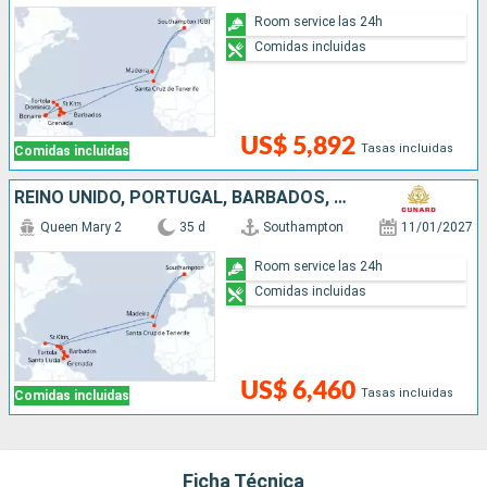
Room service las 24h
Comidas incluidas
US$ 5,892
Tasas incluidas
Comidas incluidas
REINO UNIDO, PORTUGAL, BARBADOS, SANTA LUCIA, GRENADA, DOMINICA, ANTIGUA Y BARBUDA, REPÚBLICA DOMINICANA, SAN MARTÍN
Queen Mary 2
35 d
Southampton
11/01/2027
Room service las 24h
Comidas incluidas
US$ 6,460
Tasas incluidas
Comidas incluidas
Ficha Técnica