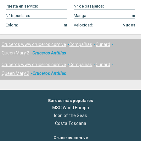
Puesta en servicio:
N° de pasajeros:
N° tripunlates:
Manga:
m
Eslora:
m
Velocidad:
Nudos
Cruceros www.cruceros.com.ve
Compañías
Cunard
Queen Mary 2
Cruceros Antillas
Cruceros www.cruceros.com.ve
Compañías
Cunard
Queen Mary 2
Cruceros Antillas
Barcos más populares
MSC World Europa
Icon of the Seas
Costa Toscana
Cruceros.com.ve