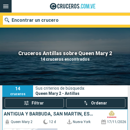
Encontrar un crucero
Nuestros destinos
Cruceros Antillas sobre Queen Mary 2
14 cruceros encontrados
Fecha de salida
Puertos
Compañías
14
Sus criterios de búsqueda:
Buscar
Queen Mary 2 - Antillas
cruceros
Filtrar
Ordenar
ANTIGUA Y BARBUDA, SAN MARTÍN, ESTADOS UNIDOS
Queen Mary 2
12 d
Nueva York
17/11/2026