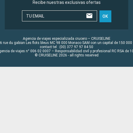
Recibe nuestras exclusivas ofertas
TU EMAIL
OK
Agencia de viajes especializada crucero – CRUISELINE
6 rue du gabian Les flots bleus MC 98 000 Monaco SAM con un capital de 150 000
contact tel : (00) 377 97 97 84 50
gencia de viajes n° 006 02 0007 – Responsabilidad civil y profesional RC RSA de
© CRUISELINE 2026 - all rights reserved