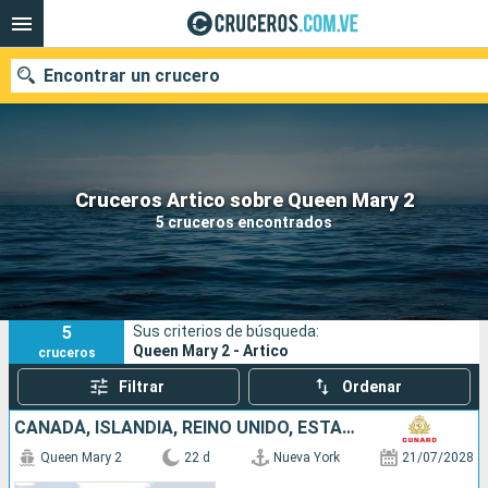
Encontrar un crucero
Nuestros destinos
Cruceros Artico sobre Queen Mary 2
5 cruceros encontrados
Fecha de salida
Puertos
Compañías
5
Sus criterios de búsqueda:
Buscar
Queen Mary 2 - Artico
cruceros
Filtrar
Ordenar
CANADÁ, ISLANDIA, REINO UNIDO, ESTADOS UNIDOS
Queen Mary 2
22 d
Nueva York
21/07/2028