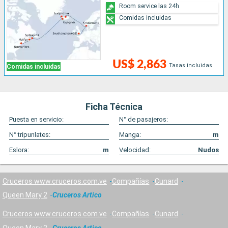
Room service las 24h
Comidas incluidas
US$ 2,863
Tasas incluidas
Comidas incluidas
Ficha Técnica
Puesta en servicio:
N° de pasajeros:
N° tripunlates:
Manga:
m
Eslora:
m
Velocidad:
Nudos
Cruceros www.cruceros.com.ve
Compañías
Cunard
Queen Mary 2
Cruceros Artico
Cruceros www.cruceros.com.ve
Compañías
Cunard
Queen Mary 2
Cruceros Artico