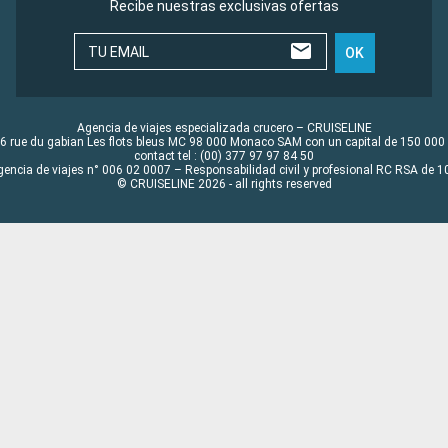
Recibe nuestras exclusivas ofertas
TU EMAIL
OK
Agencia de viajes especializada crucero – CRUISELINE
6 rue du gabian Les flots bleus MC 98 000 Monaco SAM con un capital de 150 000
contact tel : (00) 377 97 97 84 50
gencia de viajes n° 006 02 0007 – Responsabilidad civil y profesional RC RSA de
© CRUISELINE 2026 - all rights reserved