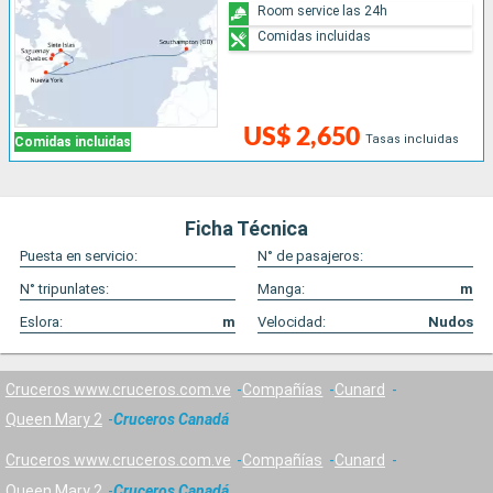
Room service las 24h
Comidas incluidas
US$ 2,650
Tasas incluidas
Comidas incluidas
Ficha Técnica
Puesta en servicio:
N° de pasajeros:
N° tripunlates:
Manga:
m
Eslora:
m
Velocidad:
Nudos
Cruceros www.cruceros.com.ve
Compañías
Cunard
Queen Mary 2
Cruceros Canadá
Cruceros www.cruceros.com.ve
Compañías
Cunard
Queen Mary 2
Cruceros Canadá