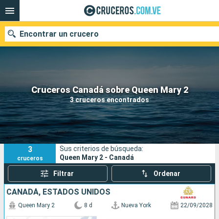
Encontrar un crucero
Nuestros destinos
Cruceros Canadá sobre Queen Mary 2
3 cruceros encontrados
Fecha de salida
Puertos
Compañías
3
Sus criterios de búsqueda:
Buscar
Queen Mary 2 - Canadá
cruceros
Filtrar
Ordenar
CANADÁ, ESTADOS UNIDOS
Queen Mary 2
8 d
Nueva York
22/09/2028