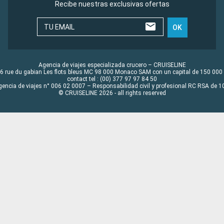
Recibe nuestras exclusivas ofertas
TU EMAIL
OK
Agencia de viajes especializada crucero – CRUISELINE
6 rue du gabian Les flots bleus MC 98 000 Monaco SAM con un capital de 150 000
contact tel : (00) 377 97 97 84 50
gencia de viajes n° 006 02 0007 – Responsabilidad civil y profesional RC RSA de
© CRUISELINE 2026 - all rights reserved