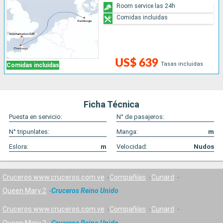
Room service las 24h
Comidas incluidas
US$ 639
Tasas incluidas
Comidas incluidas
Ficha Técnica
Puesta en servicio:
N° de pasajeros:
N° tripunlates:
Manga:
m
Eslora:
m
Velocidad:
Nudos
Cruceros www.cruceros.com.ve
Compañías
Cunard
Queen Mary 2
Cruceros Reino Unido
Cruceros www.cruceros.com.ve
Compañías
Cunard
Queen Mary 2
Cruceros Reino Unido