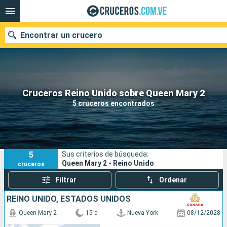
Encontrar un crucero
Nuestros destinos
Cruceros Reino Unido sobre Queen Mary 2
5 cruceros encontrados
Fecha de salida
Puertos
Compañías
5
Sus criterios de búsqueda:
Buscar
Queen Mary 2 - Reino Unido
cruceros
Filtrar
Ordenar
REINO UNIDO, ESTADOS UNIDOS
Queen Mary 2
15 d
Nueva York
08/12/2028