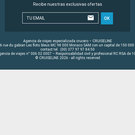
Recibe nuestras exclusivas ofertas
TU EMAIL
OK
Agencia de viajes especializada crucero – CRUISELINE
6 rue du gabian Les flots bleus MC 98 000 Monaco SAM con un capital de 150 000
contact tel : (00) 377 97 97 84 50
gencia de viajes n° 006 02 0007 – Responsabilidad civil y profesional RC RSA de
© CRUISELINE 2026 - all rights reserved