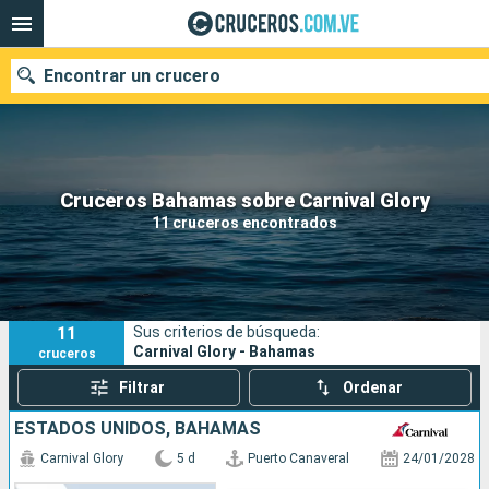
Encontrar un crucero
Nuestros destinos
Cruceros Bahamas sobre Carnival Glory
11 cruceros encontrados
Fecha de salida
Puertos
Compañías
11
Sus criterios de búsqueda:
Buscar
Carnival Glory - Bahamas
cruceros
Filtrar
Ordenar
ESTADOS UNIDOS, BAHAMAS
Carnival Glory
5 d
Puerto Canaveral
24/01/2028