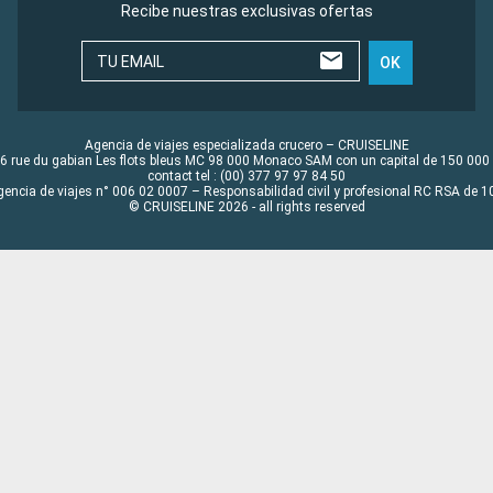
Recibe nuestras exclusivas ofertas
TU EMAIL
OK
Agencia de viajes especializada crucero – CRUISELINE
6 rue du gabian Les flots bleus MC 98 000 Monaco SAM con un capital de 150 000
contact tel : (00) 377 97 97 84 50
gencia de viajes n° 006 02 0007 – Responsabilidad civil y profesional RC RSA de
© CRUISELINE 2026 - all rights reserved