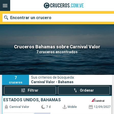
Encontrar un crucero
Nuestros destinos
Cruceros Bahamas sobre Carnival Valor
7 cruceros encontrados
Fecha de salida
Puertos
Compañías
7
Sus criterios de búsqueda:
Buscar
Carnival Valor - Bahamas
cruceros
Filtrar
Ordenar
ESTADOS UNIDOS, BAHAMAS
Carnival Valor
7 d
Mobile
12/09/2027