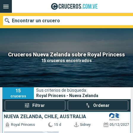
Encontrar un crucero
Nuestros destinos
Cruceros Nueva Zelanda sobre Royal Princess
15 cruceros encontrados
Fecha de salida
Puertos
Compañías
15
Sus criterios de búsqueda:
Buscar
Royal Princess - Nueva Zelanda
cruceros
Filtrar
Ordenar
NUEVA ZELANDA, CHILE, AUSTRALIA
Royal Princess
15 d
Sidney
05/12/2027