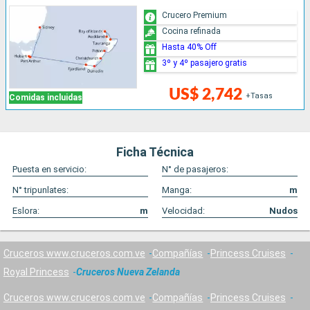
Crucero Premium
Cocina refinada
Hasta 40% Off
3º y 4º pasajero gratis
US$ 2,742
+Tasas
Comidas incluidas
Ficha Técnica
Puesta en servicio:
N° de pasajeros:
N° tripunlates:
Manga:
m
Eslora:
m
Velocidad:
Nudos
Cruceros www.cruceros.com.ve
Compañías
Princess Cruises
Royal Princess
Cruceros Nueva Zelanda
Cruceros www.cruceros.com.ve
Compañías
Princess Cruises