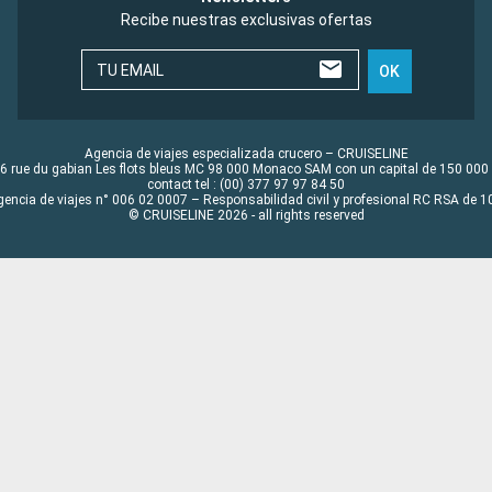
Recibe nuestras exclusivas ofertas
TU EMAIL
OK
Agencia de viajes especializada crucero – CRUISELINE
6 rue du gabian Les flots bleus MC 98 000 Monaco SAM con un capital de 150 000
contact tel : (00) 377 97 97 84 50
gencia de viajes n° 006 02 0007 – Responsabilidad civil y profesional RC RSA de
© CRUISELINE 2026 - all rights reserved