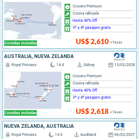
Crucero Premium
Cocina refinada
Hasta 40% Off
3º y 4º pasajero gratis
US$ 2,610
+Tasas
Comidas incluidas
AUSTRALIA, NUEVA ZELANDA
Royal Princess
14 d
Sidney
13/02/2028
Crucero Premium
Cocina refinada
Hasta 40% Off
3º y 4º pasajero gratis
US$ 2,618
+Tasas
Comidas incluidas
NUEVA ZELANDA, AUSTRALIA
Royal Princess
14 d
Auckland
06/03/2027