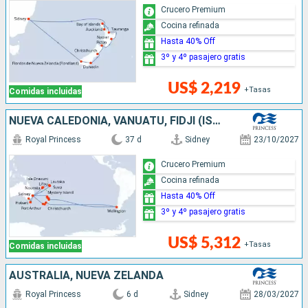
Crucero Premium
Cocina refinada
Hasta 40% Off
3º y 4º pasajero gratis
US$ 2,219
+Tasas
Comidas incluidas
NUEVA CALEDONIA, VANUATU, FIDJI (ISLAS), CHILE, NUEVA ZELANDA, AUSTRALIA
Royal Princess
37 d
Sidney
23/10/2027
Crucero Premium
Cocina refinada
Hasta 40% Off
3º y 4º pasajero gratis
US$ 5,312
+Tasas
Comidas incluidas
AUSTRALIA, NUEVA ZELANDA
Royal Princess
6 d
Sidney
28/03/2027