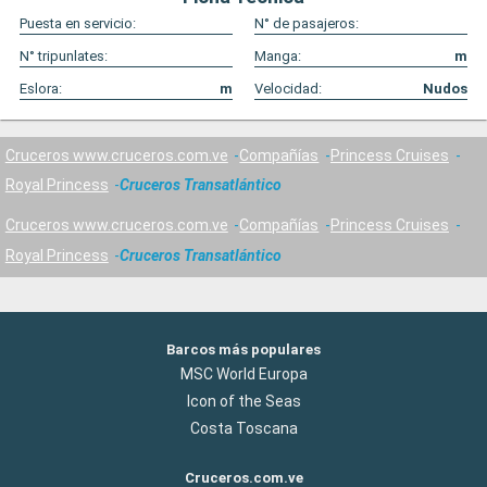
Puesta en servicio:
N° de pasajeros:
N° tripunlates:
Manga:
m
Eslora:
m
Velocidad:
Nudos
Cruceros www.cruceros.com.ve
Compañías
Princess Cruises
Royal Princess
Cruceros Transatlántico
Cruceros www.cruceros.com.ve
Compañías
Princess Cruises
Royal Princess
Cruceros Transatlántico
Barcos más populares
MSC World Europa
Icon of the Seas
Costa Toscana
Cruceros.com.ve