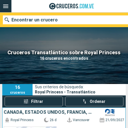
Encontrar un crucero
Nuestros destinos
Cruceros Transatlántico sobre Royal Princess
16 cruceros encontrados
Fecha de salida
Puertos
Compañías
16
Sus criterios de búsqueda:
Buscar
Royal Princess - Transatlántico
cruceros
Filtrar
Ordenar
CANADÁ, ESTADOS UNIDOS, FRANCIA, NUEVA ZELANDA
Royal Princess
26 d
Vancouver
21/09/2027