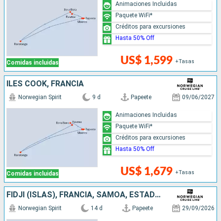
Animaciones Incluidas
Paquete WiFi*
Créditos para excursiones
Hasta 50% Off
US$ 1,599
+Tasas
Comidas incluidas
ILES COOK, FRANCIA
Norwegian Spirit
9 d
Papeete
09/06/2027
Animaciones Incluidas
Paquete WiFi*
Créditos para excursiones
Hasta 50% Off
US$ 1,679
+Tasas
Comidas incluidas
FIDJI (ISLAS), FRANCIA, SAMOA, ESTADOS UNIDOS, ILES COOK
Norwegian Spirit
14 d
Papeete
29/09/2026