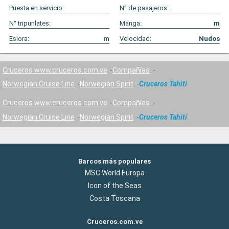
Puesta en servicio:
N° de pasajeros:
N° tripunlates:
Manga:
m
Eslora:
m
Velocidad:
Nudos
Cruceros www.cruceros.com.ve
Compañías
Norwegian Cruise Line
Norwegian Spirit
Cruceros Tahití
Cruceros www.cruceros.com.ve
Compañías
Norwegian Cruise Line
Norwegian Spirit
Cruceros Tahití
Barcos más populares
MSC World Europa
Icon of the Seas
Costa Toscana
Cruceros.com.ve