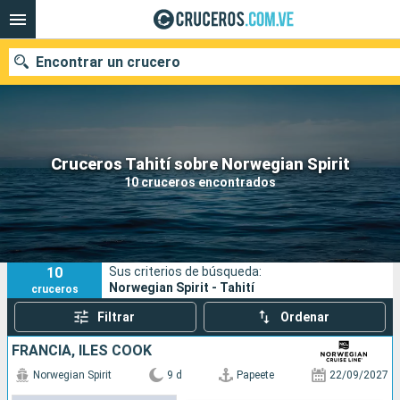
Encontrar un crucero
Nuestros destinos
Cruceros Tahití sobre Norwegian Spirit
10 cruceros encontrados
Fecha de salida
Puertos
Compañías
10
Sus criterios de búsqueda:
Buscar
Norwegian Spirit - Tahití
cruceros
Filtrar
Ordenar
FRANCIA, ILES COOK
Norwegian Spirit
9 d
Papeete
22/09/2027