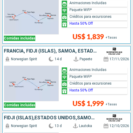
Animaciones Incluidas
Paquete WiFi*
Créditos para excursiones
Hasta 50% Off
US$ 1,839
+Tasas
Comidas incluidas
FRANCIA, FIDJI (ISLAS), SAMOA, ESTADOS UNIDOS, ILES COOK
Norwegian Spirit
14 d
Papeete
17/11/2026
Animaciones Incluidas
Paquete WiFi*
Créditos para excursiones
Hasta 50% Off
US$ 1,999
+Tasas
Comidas incluidas
FIDJI (ISLAS),ESTADOS UNIDOS,SAMOA,ILES COOK,FRANCIA
Norwegian Spirit
13 d
Lautoka
12/10/2026