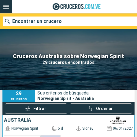
Encontrar un crucero
Nuestros destinos
Cruceros Australia sobre Norwegian Spirit
29 cruceros encontrados
Fecha de salida
Puertos
Compañías
29
Sus criterios de búsqueda:
Buscar
Norwegian Spirit - Australia
cruceros
Filtrar
Ordenar
AUSTRALIA
Norwegian Spirit
5 d
Sidney
06/01/2027