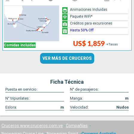
Animaciones Incluidas
Paquete WiFi*
Créditos para excursiones
Hasta 50% Off
US$ 1,859
+Tasas
Comidas incluidas
VER MÁS DE CRUCEROS
Ficha Técnica
Puesta en servicio:
N° de pasajeros:
N° tripunlates:
Manga:
m
Eslora:
m
Velocidad:
Nudos
Cruceros www.cruceros.com.ve
Compañías
Norwegian Cruise Line
Norwegian Spirit
Cruceros Australia