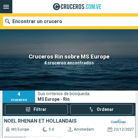
Encontrar un crucero
Nuestros destinos
Cruceros Rin sobre MS Europe
4 cruceros encontrados
Fecha de salida
Puertos
Compañías
4
Sus criterios de búsqueda:
Buscar
MS Europe - Rin
cruceros
Filtrar
Ordenar
NOËL RHÉNAN ET HOLLANDAIS
MS Europe
5 d
Amsterdam
23/12/2027