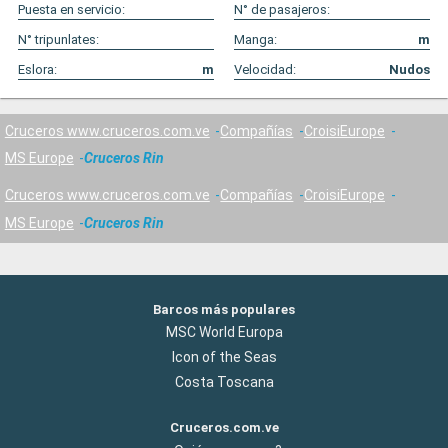
Puesta en servicio:
N° de pasajeros:
N° tripunlates:
Manga:
m
Eslora:
m
Velocidad:
Nudos
Cruceros www.cruceros.com.ve
Compañías
CroisiEurope
MS Europe
Cruceros Rin
Cruceros www.cruceros.com.ve
Compañías
CroisiEurope
MS Europe
Cruceros Rin
Barcos más populares
MSC World Europa
Icon of the Seas
Costa Toscana
Cruceros.com.ve