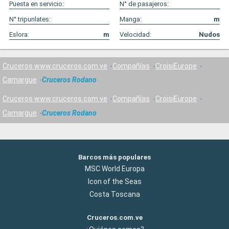
Puesta en servicio:
N° de pasajeros:
N° tripunlates:
Manga:
m
Eslora:
m
Velocidad:
Nudos
Cruceros www.cruceros.com.ve
Compañías
CroisiEurope
Camargue
Cruceros Rodano
Cruceros www.cruceros.com.ve
Compañías
CroisiEurope
Camargue
Cruceros Rodano
Barcos más populares
MSC World Europa
Icon of the Seas
Costa Toscana
Cruceros.com.ve