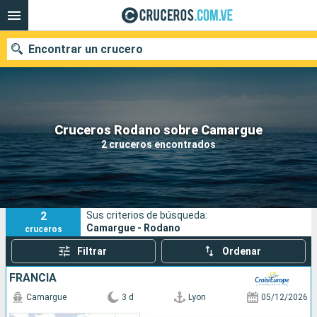
Encontrar un crucero
Nuestros destinos
Cruceros Rodano sobre Camargue
2 cruceros encontrados
Fecha de salida
Puertos
Compañías
2
Sus criterios de búsqueda:
Buscar
Camargue - Rodano
cruceros
Filtrar
Ordenar
FRANCIA
Camargue
3 d
Lyon
05/12/2026