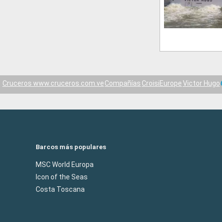
Cruceros www.cruceros.com.ve
Compañías
CroisiEurope
Victor Hugo
Barcos más populares
MSC World Europa
Icon of the Seas
Costa Toscana