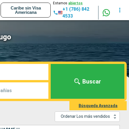
Estamos
abiertos
Caribe sin Visa
+1 (786) 842
Americana
4533
Hugo
Buscar
añías
Búsqueda Avanzada
Ordenar Los más vendidos