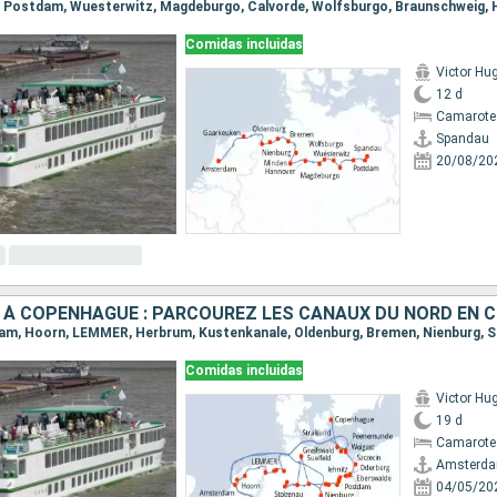
Comidas incluidas
Victor Hu
12 d
Camarote 
Spandau
20/08/20
Comidas incluidas
Victor Hu
19 d
Camarote 
Amsterd
04/05/20