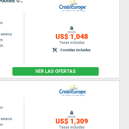
PETITS BIJOUX DES PAYS-BAS ; DÉCOUVREZ DES TRÉSORS CACHÉS AU CHARME UNIQUE
go
desde
exterior
US$ 1,048
am
Tasas incluidas
26
Comidas incluidas
VER LAS OFERTAS
go
desde
exterior
US$ 1,309
am
Tasas incluidas