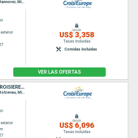
Itinerario : Spandau, Postdam, Wuesterwitz, Magdeburgo, Calvorde, Wolfsburgo, Braunschweig, Hannover, Minden, Nienburg, Hoja, Bremen, Oldenburg, Kustenkanale, Bollingerfähr, Gaarkeuken, Amsterdam
go
desde
exterior
US$ 3,358
Tasas incluidas
27
Comidas incluidas
VER LAS OFERTAS
D'AMSTERDAM À COPENHAGUE : PARCOUREZ LES CANAUX DU NORD EN CROISIÈRE, L'ELBE, LA HAVEL, L'ODER ET LA MER BALTIQUE
Itinerario : Amsterdam, Hoorn, LEMMER, Herbrum, Kustenkanale, Oldenburg, Bremen, Nienburg, Stolzenau, Minden, Anderten, Suelfeld, Wolfsburgo, Genthin, Wuesterwitz, Postdam, Spandau, Hennigsdorf, lehnitz, Eberswalde, Oderberg, Lunow, Szczecin, Wolgast, Peenemunde, Lauterbach, Greifswald, Stralsund, Copenhague
go
desde
exterior
US$ 6,096
am
Tasas incluidas
27