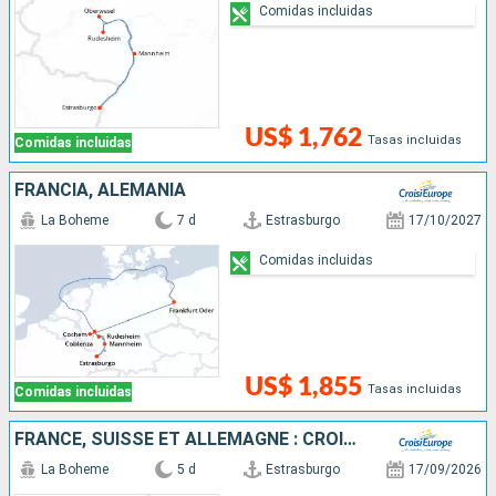
Comidas incluidas
US$ 1,762
Tasas incluidas
Comidas incluidas
FRANCIA, ALEMANIA
La Boheme
7 d
Estrasburgo
17/10/2027
Comidas incluidas
US$ 1,855
Tasas incluidas
Comidas incluidas
FRANCE, SUISSE ET ALLEMAGNE : CROISIÈRE SUR LE RHIN VERS LA RÉGION DES 3 PAYS ET VOYAGE À BORD DU TRAIN "GLACIER EXPRESS"
La Boheme
5 d
Estrasburgo
17/09/2026