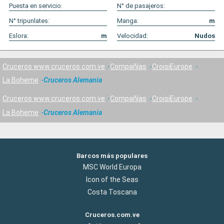
Puesta en servicio:
N° de pasajeros:
N° tripunlates:
Manga:
m
Eslora:
m
Velocidad:
Nudos
Cruceros www.cruceros.com.ve
Compañías
CroisiEurope
La Boheme
Cruceros Alemania
Cruceros www.cruceros.com.ve
Compañías
CroisiEurope
La Boheme
Cruceros Alemania
Barcos más populares
MSC World Europa
Icon of the Seas
Costa Toscana
Cruceros.com.ve