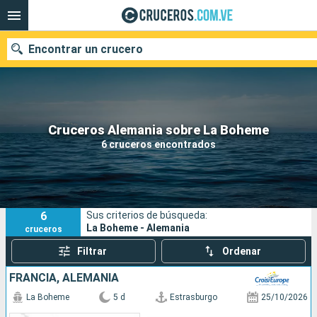
Encontrar un crucero
Nuestros destinos
Cruceros Alemania sobre La Boheme
6 cruceros encontrados
Fecha de salida
Puertos
Compañías
6
Sus criterios de búsqueda:
Buscar
La Boheme - Alemania
cruceros
Filtrar
Ordenar
FRANCIA, ALEMANIA
La Boheme
5 d
Estrasburgo
25/10/2026