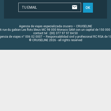
TU EMAIL
OK
Agencia de viajes especializada crucero – CRUISELINE
6 rue du gabian Les flots bleus MC 98 000 Monaco SAM con un capital de 150 000
contact tel : (00) 377 97 97 84 50
gencia de viajes n° 006 02 0007 – Responsabilidad civil y profesional RC RSA de
© CRUISELINE 2026 - all rights reserved