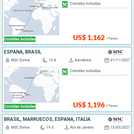
Comidas incluidas
US$ 1,162
+Tasas
Comidas incluidas
ESPAÑA, BRASIL
MSC Divina
15 d
Barcelona
01/11/2027
Comidas incluidas
US$ 1,196
+Tasas
Comidas incluidas
BRASIL, MARRUECOS, ESPAÑA, ITALIA
MSC Divina
19 d
Rio de Janeiro
15/03/2027