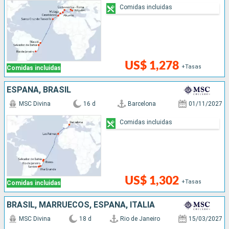
Comidas incluidas
US$ 1,278
+Tasas
Comidas incluidas
ESPAÑA, BRASIL
MSC Divina
16 d
Barcelona
01/11/2027
Comidas incluidas
US$ 1,302
+Tasas
Comidas incluidas
BRASIL, MARRUECOS, ESPAÑA, ITALIA
MSC Divina
18 d
Rio de Janeiro
15/03/2027