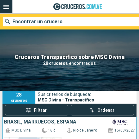
Encontrar un crucero
Nuestros destinos
Cruceros Transpacifico sobre MSC Divina
28 cruceros encontrados
Fecha de salida
Puertos
Compañías
28
Sus criterios de búsqueda:
Buscar
MSC Divina - Transpacifico
cruceros
Filtrar
Ordenar
BRASIL, MARRUECOS, ESPAÑA
MSC Divina
16 d
Rio de Janeiro
15/03/2027