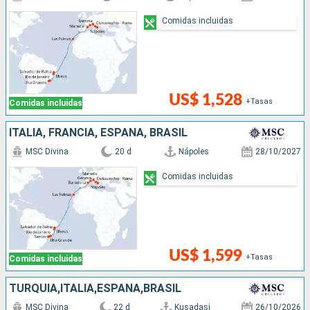
Comidas incluidas
US$ 1,528
+Tasas
Comidas incluidas
ITALIA, FRANCIA, ESPAÑA, BRASIL
MSC Divina
20 d
Nápoles
28/10/2027
Comidas incluidas
US$ 1,599
+Tasas
Comidas incluidas
TURQUÍA,ITALIA,ESPAÑA,BRASIL
MSC Divina
22 d
Kusadasi
26/10/2026