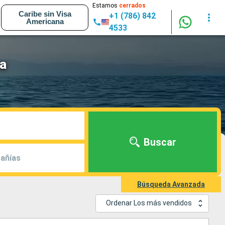
Estamos
cerrados
Caribe sin Visa
+1 (786) 842
Americana
4533
na
Buscar
añías
Búsqueda Avanzada
Ordenar Los más vendidos