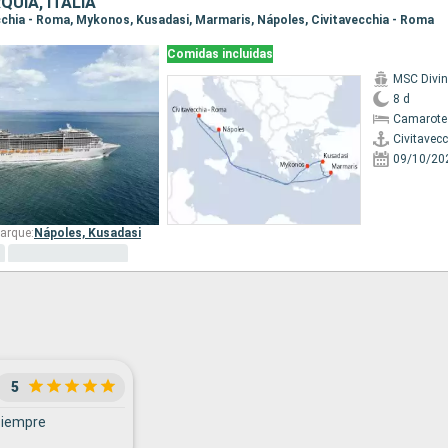
QUÍA, ITALIA
vecchia - Roma, Mykonos, Kusadasi, Marmaris, Nápoles, Civitavecchia - Roma
Comidas incluidas
MSC Divi
8 d
Camarote 
Civitavec
09/10/20
arque:
Nápoles,
Kusadasi
5
siempre