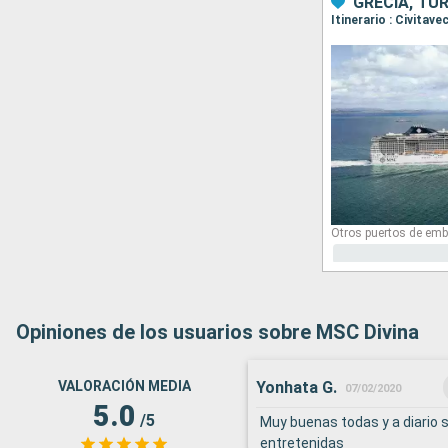
GRECIA, TUR
Itinerario : Civita
Otros puertos de emb
Opiniones de los usuarios sobre MSC Divina
Yonhata G.
VALORACIÓN MEDIA
07/02/2020
5.0
/5
Muy buenas todas y a diario 
entretenidas