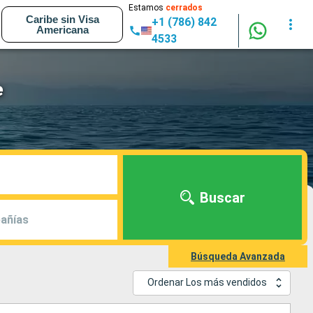
Estamos
cerrados
Caribe sin Visa
+1 (786) 842
Americana
4533
e
Buscar
añías
Búsqueda Avanzada
Ordenar Los más vendidos