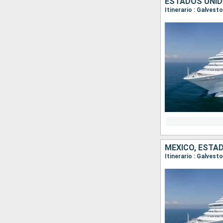
ESTADOS UNID
Itinerario : Galves
MÉXICO, ESTA
Itinerario : Galves