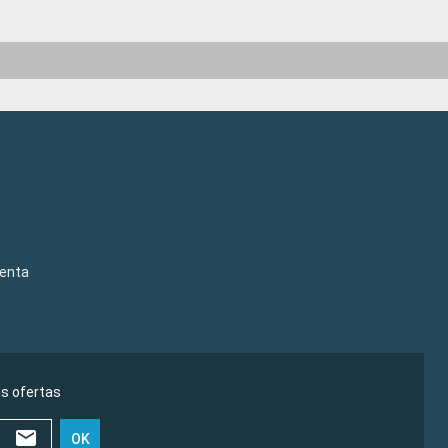
venta
as ofertas
OK