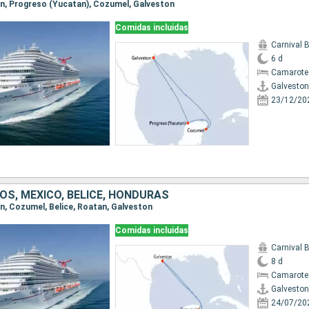
ton, Progreso (Yucatan), Cozumel, Galveston
Comidas incluidas
Carnival 
6 d
Camarote
Galveston
23/12/20
OS, MÉXICO, BELICE, HONDURAS
on, Cozumel, Belice, Roatan, Galveston
Comidas incluidas
Carnival 
8 d
Camarote
Galveston
24/07/20