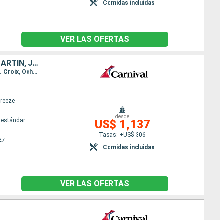
Comidas incluidas
VER LAS OFERTAS
ESTADOS UNIDOS, BAHAMAS, PUERTO RICO, ANTIGUA Y BARBUDA, SAN MARTÍN, JAMAICA
Itinerario : Galveston, Key West, Celebration Key, San Juan, San Thomas, St Kitts, Philipsburg, St. Croix, Ocho Rios, Galveston
Breeze
desde
 estándar
US$ 1,137
Tasas: +US$ 306
27
Comidas incluidas
VER LAS OFERTAS