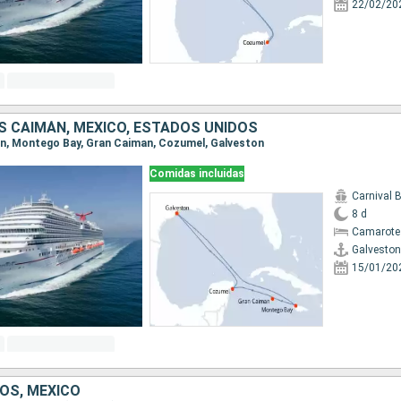
22/02/20
AS CAIMÁN, MÉXICO, ESTADOS UNIDOS
ton, Montego Bay, Gran Caiman, Cozumel, Galveston
Comidas incluidas
Carnival 
8 d
Camarote
Galveston
15/01/20
OS, MÉXICO