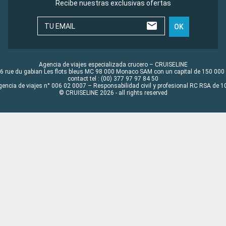
Recibe nuestras exclusivas ofertas
TU EMAIL
OK
Agencia de viajes especializada crucero – CRUISELINE
6 rue du gabian Les flots bleus MC 98 000 Monaco SAM con un capital de 150 000
contact tel : (00) 377 97 97 84 50
gencia de viajes n° 006 02 0007 – Responsabilidad civil y profesional RC RSA de
© CRUISELINE 2026 - all rights reserved