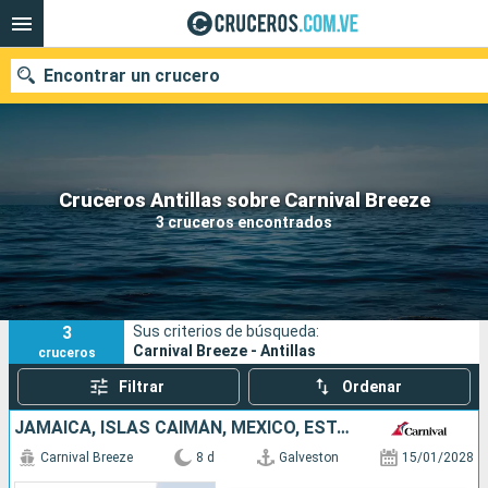
Encontrar un crucero
Nuestros destinos
Cruceros Antillas sobre Carnival Breeze
3 cruceros encontrados
Fecha de salida
Puertos
Compañías
3
Sus criterios de búsqueda:
Buscar
Carnival Breeze - Antillas
cruceros
Filtrar
Ordenar
JAMAICA, ISLAS CAIMÁN, MÉXICO, ESTADOS UNIDOS
Carnival Breeze
8 d
Galveston
15/01/2028