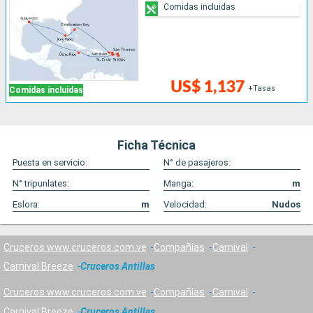
Comidas incluidas
US$ 1,137
+Tasas
Comidas incluidas
Ficha Técnica
Puesta en servicio:
N° de pasajeros:
N° tripunlates:
Manga:
m
Eslora:
m
Velocidad:
Nudos
Cruceros www.cruceros.com.ve
Compañías
Carnival
Carnival Breeze
Cruceros Antillas
Cruceros www.cruceros.com.ve
Compañías
Carnival
Carnival Breeze
Cruceros Antillas