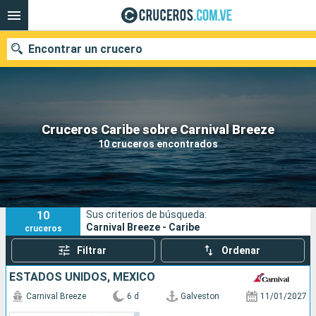
Encontrar un crucero
Nuestros destinos
Cruceros Caribe sobre Carnival Breeze
10 cruceros encontrados
Fecha de salida
Puertos
Compañías
10
Sus criterios de búsqueda:
Buscar
Carnival Breeze - Caribe
cruceros
Filtrar
Ordenar
ESTADOS UNIDOS, MÉXICO
Carnival Breeze
6 d
Galveston
11/01/2027