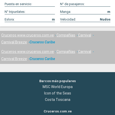
Puesta en servicio:
N° de pasajeros:
N° tripunlates:
Manga:
m
Eslora:
m
Velocidad:
Nudos
Cruceros www.cruceros.com.ve
Compañías
Carnival
Carnival Breeze
Cruceros Caribe
Cruceros www.cruceros.com.ve
Compañías
Carnival
Carnival Breeze
Cruceros Caribe
Barcos más populares
MSC World Europa
Icon of the Seas
Costa Toscana
Cruceros.com.ve