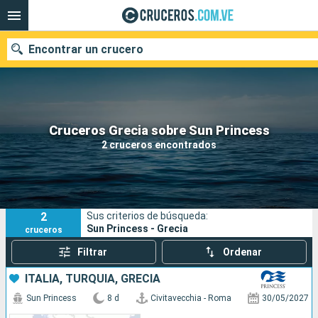
Encontrar un crucero
Nuestros destinos
Cruceros Grecia sobre Sun Princess
2 cruceros encontrados
Fecha de salida
Puertos
Compañías
2
Sus criterios de búsqueda:
Buscar
Sun Princess - Grecia
cruceros
Filtrar
Ordenar
ITALIA, TURQUÍA, GRECIA
Sun Princess
8 d
Civitavecchia - Roma
30/05/2027