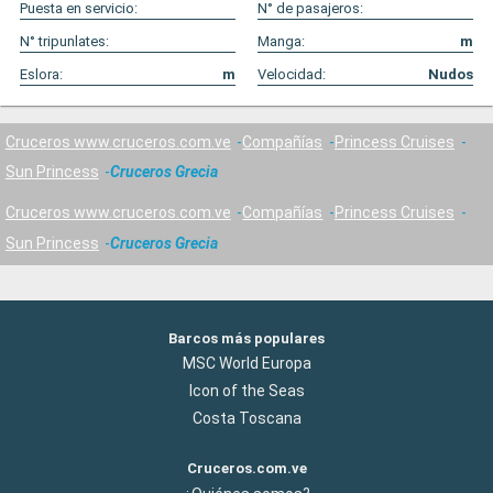
Puesta en servicio:
N° de pasajeros:
N° tripunlates:
Manga:
m
Eslora:
m
Velocidad:
Nudos
Cruceros www.cruceros.com.ve
Compañías
Princess Cruises
Sun Princess
Cruceros Grecia
Cruceros www.cruceros.com.ve
Compañías
Princess Cruises
Sun Princess
Cruceros Grecia
Barcos más populares
MSC World Europa
Icon of the Seas
Costa Toscana
Cruceros.com.ve