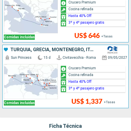
Crucero Premium
Cocina refinada
Hasta 40% Off
3º y 4º pasajero gratis
US$ 646
+Tasas
Comidas incluidas
TURQUÍA, GRECIA, MONTENEGRO, ITALIA, ESPAÑA
Sun Princess
15 d
Civitavecchia - Roma
09/05/2027
Crucero Premium
Cocina refinada
Hasta 40% Off
3º y 4º pasajero gratis
US$ 1,337
+Tasas
Comidas incluidas
Ficha Técnica