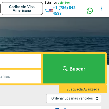
Estamos
abiertos
Caribe sin Visa
+1 (786) 842
Americana
4533
Buscar
añías
Búsqueda Avanzada
Ordenar Los más vendidos