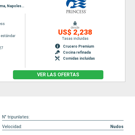
Itinerario : Barcelona, Palma de Mallorca, Marsella, Ajaccio, Genova, La Spezia, Civitavecchia - Roma, Napoles/Capri, Chania, Kusadasi, Mykonos, Pireo
ess
desde
US$ 2,238
 estándar
Tasas incluidas
Crucero Premium
27
Cocina refinada
Comidas incluidas
VER LAS OFERTAS
N° tripunlates:
Velocidad:
Nudos