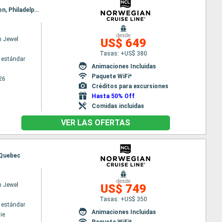
Itinerario : Quebec, Saguenay, Charlottetown, Sidney, Halifax, Bar Harbor, Portland (Maine), Boston, Philadelphie
desde
n Jewel
US$ 649
Tasas: +US$ 380
 estándar
Animaciones Incluidas
Paquete WiFi*
26
Créditos para excursiones
Hasta 50% Off
Comidas incluidas
VER LAS OFERTAS
, Quebec
desde
n Jewel
US$ 749
Tasas: +US$ 350
 estándar
Animaciones Incluidas
ie
Paquete WiFi*