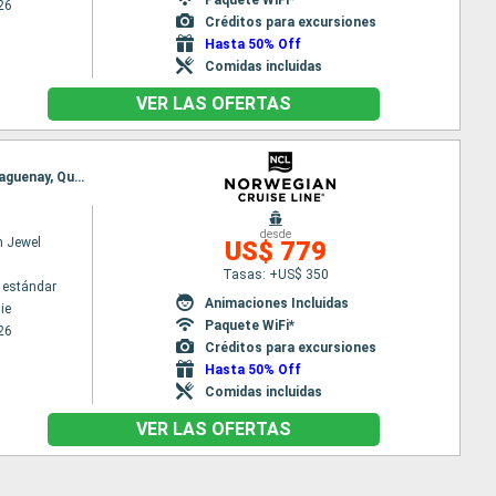
26
Créditos para excursiones
Hasta 50% Off
Comidas incluidas
VER LAS OFERTAS
Itinerario : Philadelphie, Portland (Maine), Bar Harbor, St Johns, Halifax, Sidney, Charlottetown, Saguenay, Quebec
desde
n Jewel
US$ 779
Tasas: +US$ 350
 estándar
Animaciones Incluidas
ie
Paquete WiFi*
26
Créditos para excursiones
Hasta 50% Off
Comidas incluidas
VER LAS OFERTAS