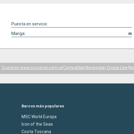
Puesta en servicio:
Manga:
m
Cruceros www.cruceros.com.ve
Compañías
Norwegian Cruise Line
No
Barcos más populares
MSC World Europa
Icon of the Seas
Costa Toscana