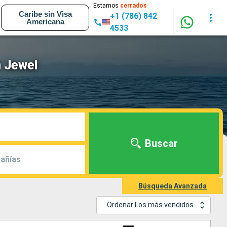
Estamos
cerrados
Caribe sin Visa
+1 (786) 842
Americana
4533
 Jewel
Buscar
añías
Búsqueda Avanzada
Ordenar Los más vendidos