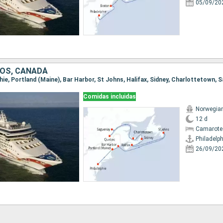
05/09/20
OS, CANADÁ
Comidas incluidas
Norwegia
12 d
Camarote
Philadelph
26/09/20