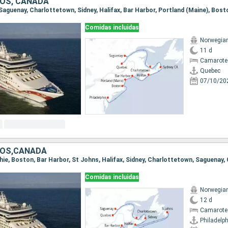
OS, CANADÁ
Comidas incluidas
Norwegia
11 d
Camarote
Quebec
07/10/20
DOS,CANADÁ
lphie, Boston, Bar Harbor, St Johns, Halifax, Sidney, Charlottetown, Saguenay
Comidas incluidas
Norwegia
12 d
Camarote
Philadelph