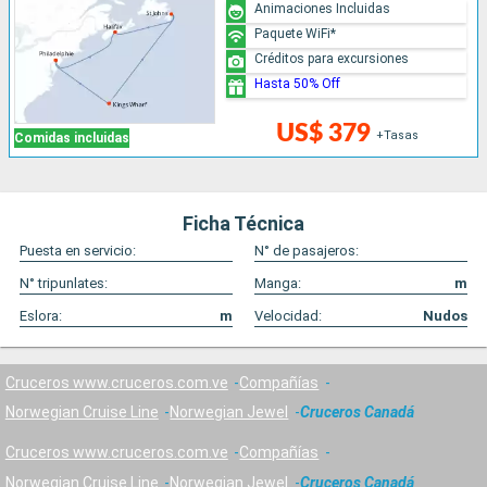
Animaciones Incluidas
Paquete WiFi*
Créditos para excursiones
Hasta 50% Off
US$ 379
+Tasas
Comidas incluidas
Ficha Técnica
Puesta en servicio:
N° de pasajeros:
N° tripunlates:
Manga:
m
Eslora:
m
Velocidad:
Nudos
Cruceros www.cruceros.com.ve
Compañías
Norwegian Cruise Line
Norwegian Jewel
Cruceros Canadá
Cruceros www.cruceros.com.ve
Compañías
Norwegian Cruise Line
Norwegian Jewel
Cruceros Canadá