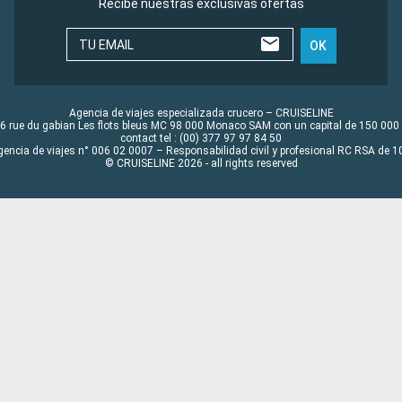
Recibe nuestras exclusivas ofertas
TU EMAIL
OK
Agencia de viajes especializada crucero – CRUISELINE
6 rue du gabian Les flots bleus MC 98 000 Monaco SAM con un capital de 150 000
contact tel : (00) 377 97 97 84 50
gencia de viajes n° 006 02 0007 – Responsabilidad civil y profesional RC RSA de
© CRUISELINE 2026 - all rights reserved