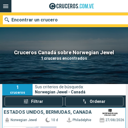
Encontrar un crucero
Nuestros destinos
Cruceros Canadá sobre Norwegian Jewel
1 cruceros encontrados
Fecha de salida
Puertos
Compañías
1
Sus criterios de búsqueda:
Buscar
Norwegian Jewel - Canadá
cruceros
Filtrar
Ordenar
ESTADOS UNIDOS, BERMUDAS, CANADÁ
Norwegian Jewel
10 d
Philadelphie
27/08/2026