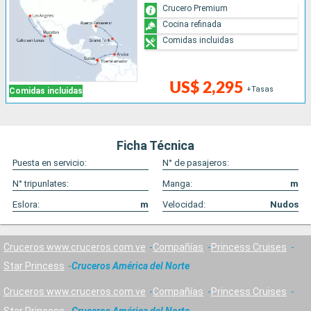
Crucero Premium
Cocina refinada
Comidas incluidas
US$ 2,295
+Tasas
Comidas incluidas
Ficha Técnica
Puesta en servicio:
N° de pasajeros:
N° tripunlates:
Manga:
m
Eslora:
m
Velocidad:
Nudos
Cruceros www.cruceros.com.ve
Compañías
Princess Cruises
Star Princess
Cruceros América del Norte
Cruceros www.cruceros.com.ve
Compañías
Princess Cruises
Star Princess
Cruceros América del Norte