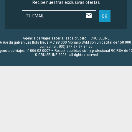
Recibe nuestras exclusivas ofertas
TU EMAIL
OK
Agencia de viajes especializada crucero – CRUISELINE
6 rue du gabian Les flots bleus MC 98 000 Monaco SAM con un capital de 150 000
contact tel : (00) 377 97 97 84 50
gencia de viajes n° 006 02 0007 – Responsabilidad civil y profesional RC RSA de
© CRUISELINE 2026 - all rights reserved