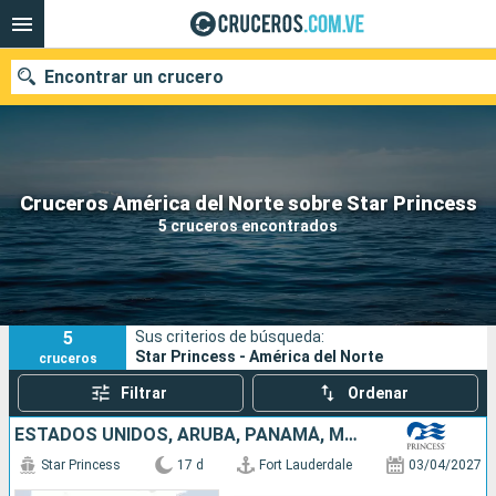
Encontrar un crucero
Nuestros destinos
Cruceros América del Norte sobre Star Princess
5 cruceros encontrados
Fecha de salida
Puertos
Compañías
5
Sus criterios de búsqueda:
Buscar
Star Princess - América del Norte
cruceros
Filtrar
Ordenar
ESTADOS UNIDOS, ARUBA, PANAMÁ, MÉXICO
Star Princess
17 d
Fort Lauderdale
03/04/2027