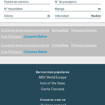
Puesta en servicio:
N° de pasajeros:
N° tripunlates:
Manga:
m
Eslora:
m
Velocidad:
Nudos
Cruceros www.cruceros.com.ve
Compañías
Princess Cruises
Star Princess
Cruceros Belice
Cruceros www.cruceros.com.ve
Compañías
Princess Cruises
Star Princess
Cruceros Belice
Barcos más populares
MSC World Europa
Icon of the Seas
Costa Toscana
Cruceros.com.ve