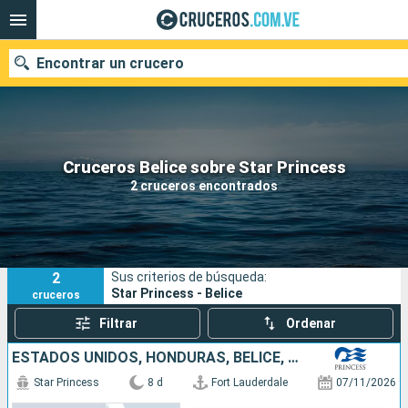
Encontrar un crucero
Nuestros destinos
Cruceros Belice sobre Star Princess
2 cruceros encontrados
Fecha de salida
Puertos
Compañías
2
Sus criterios de búsqueda:
Buscar
Star Princess - Belice
cruceros
Filtrar
Ordenar
ESTADOS UNIDOS, HONDURAS, BELICE, MÉXICO
Star Princess
8 d
Fort Lauderdale
07/11/2026