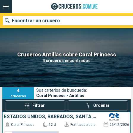
Encontrar un crucero
Nuestros destinos
Cruceros Antillas sobre Coral Princess
4 cruceros encontrados
Fecha de salida
Puertos
Compañías
4
Sus criterios de búsqueda:
Buscar
Coral Princess - Antillas
cruceros
Filtrar
Ordenar
ESTADOS UNIDOS, BARBADOS, SANTA LUCIA, SAN MARTÍN
Coral Princess
12 d
Fort Lauderdale
26/12/2026