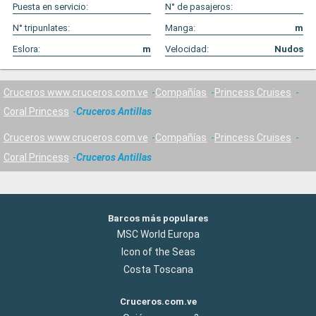
Puesta en servicio:
N° de pasajeros:
N° tripunlates:
Manga:
m
Eslora:
m
Velocidad:
Nudos
Cruceros www.cruceros.com.ve
Compañías
Princess Cruises
Coral Princess
Cruceros Antillas
Cruceros www.cruceros.com.ve
Compañías
Princess Cruises
Coral Princess
Cruceros Antillas
Barcos más populares
MSC World Europa
Icon of the Seas
Costa Toscana
Cruceros.com.ve