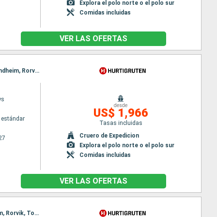
Explora el polo norte o el polo sur
Comidas incluidas
VER LAS OFERTAS
Itinerario : Bergen, Floro, Maloy, Torvik, Alesund, Hjorundfjorden, Molde, Maloy, Kristiansund, Trondheim, Rorvik, Torvik, Bronnoysund, Sandnessjoen, Nesna (pasaje círculo polar), Ornes, Bodo, Stamsund, Svolvaer, Alesund, Stokmarknes, sortland, Risoyhamn, Harstad, Finnsnes, Tromso, Skjervoy, Hjorundfjorden, Oksfjord, Hammerfest, Havoysund, Honningsvag, Kjollefjord, Mehamn, Berlevag, Alesund, Batsfjord, Vardo, Vadso, Kirkenes, Molde, Kristiansund, Trondheim, Rorvik, Bronnoysund, Sandnessjoen, Nesna (pasaje círculo polar), Ornes, Bodo, Stamsund, Svolvaer, Stokmarknes, sortland, Risoyhamn, Harstad, Finnsnes, Tromso, Skjervoy, Oksfjord, Hammerfest, Havoysund, Honningsvag, Kjollefjord, Mehamn, Berlevag, Batsfjord, Vardo, Vadso, Kirkenes
ys
desde
US$ 1,966
 estándar
Tasas incluidas
Cruero de Expedicion
27
Explora el polo norte o el polo sur
Comidas incluidas
VER LAS OFERTAS
Itinerario : Bergen, Floro, Maloy, Torvik, Alesund, Geiranger, Molde, Maloy, Kristiansund, Trondheim, Rorvik, Torvik, Bronnoysund, Sandnessjoen, Nesna (pasaje círculo polar), Ornes, Bodo, Stamsund, Svolvaer, Alesund, Stokmarknes, sortland, Risoyhamn, Harstad, Finnsnes, Tromso, Skjervoy, Geiranger, Oksfjord, Hammerfest, Havoysund, Honningsvag, Kjollefjord, Mehamn, Berlevag, Alesund, Batsfjord, Vardo, Vadso, Kirkenes, Molde, Kristiansund, Trondheim, Rorvik, Bronnoysund, Sandnessjoen, Nesna (pasaje círculo polar), Ornes, Bodo, Stamsund, Svolvaer, Stokmarknes, sortland, Risoyhamn, Harstad, Finnsnes, Tromso, Skjervoy, Oksfjord, Hammerfest, Havoysund, Honningsvag, Kjollefjord, Mehamn, Berlevag, Batsfjord, Vardo, Vadso, Kirkenes