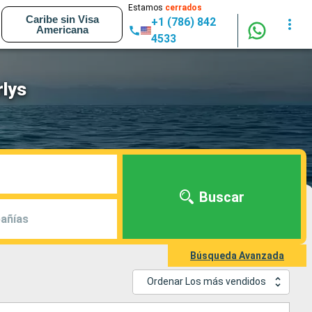
Estamos
cerrados
Caribe sin Visa
+1 (786) 842
Americana
4533
rlys
Buscar
añías
Búsqueda Avanzada
Ordenar Los más vendidos