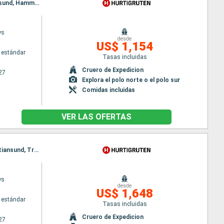
Itinerario : Kirkenes, Vardo, Batsfjord, Berlevag, Vardo, Mehamn, Kjollefjord, Honningsvag, Havoysund, Hammerfest, Oksfjord, Skjervoy, Tromso, Batsfjord, Finnsnes, Harstad, Risoyhamn, sortland, Stokmarknes, Svolvaer, Stamsund, Berlevag, Bodo, Ornes, Nesna (pasaje círculo polar), Sandnessjoen, Bronnoysund, Rorvik, Alesund, Torvik, Maloy, Floro, Mehamn, Bergen, Trondheim, Kristiansund, Molde, Kjollefjord, Alesund, Torvik, Maloy, Floro, Bergen, Honningsvag, Havoysund, Hammerfest, Oksfjord, Skjervoy, Tromso, Finnsnes, Harstad, Risoyhamn, sortland, Stokmarknes, Svolvaer, Stamsund, Bodo, Ornes, Nesna (pasaje círculo polar), Sandnessjoen, Bronnoysund, Rorvik, Trondheim, Kristiansund, Molde, Alesund, Torvik, Maloy, Floro, Bergen
ys
desde
US$ 1,154
 estándar
Tasas incluidas
Cruero de Expedicion
27
Explora el polo norte o el polo sur
Comidas incluidas
VER LAS OFERTAS
Itinerario : Bergen, Floro, Maloy, Torvik, Alesund, Molde, Floro, Maloy, Torvik, Alesund, Molde, Kristiansund, Trondheim, Rorvik, Maloy, Kristiansund, Trondheim, Rorvik, Bronnoysund, Sandnessjoen, Nesna (pasaje círculo polar), Ornes, Bodo, Stamsund, Svolvaer, Torvik, Bronnoysund, Sandnessjoen, Nesna (pasaje círculo polar), Ornes, Bodo, Stamsund, Svolvaer, Stokmarknes, sortland, Risoyhamn, Harstad, Finnsnes, Tromso, Skjervoy, Alesund, Stokmarknes, sortland, Risoyhamn, Harstad, Finnsnes, Tromso, Skjervoy, Oksfjord, Hammerfest, Havoysund, Honningsvag, Kjollefjord, Mehamn, Berlevag, Molde, Oksfjord, Hammerfest, Havoysund, Honningsvag, Kjollefjord, Mehamn, Berlevag, Batsfjord, Vardo, Vadso, Kirkenes, Kristiansund, Batsfjord, Vardo, Vadso, Kirkenes, Trondheim, Rorvik, Bronnoysund, Sandnessjoen, Nesna (pasaje círculo polar), Ornes, Bodo, Stamsund, Svolvaer, Stokmarknes, sortland, Risoyhamn, Harstad, Finnsnes, Tromso, Skjervoy, Oksfjord, Hammerfest, Havoysund, Honningsvag, Kjollefjord, Mehamn, Berlevag, Batsfjord, Vardo, Vadso, Kirkenes
ys
desde
US$ 1,648
 estándar
Tasas incluidas
Cruero de Expedicion
27