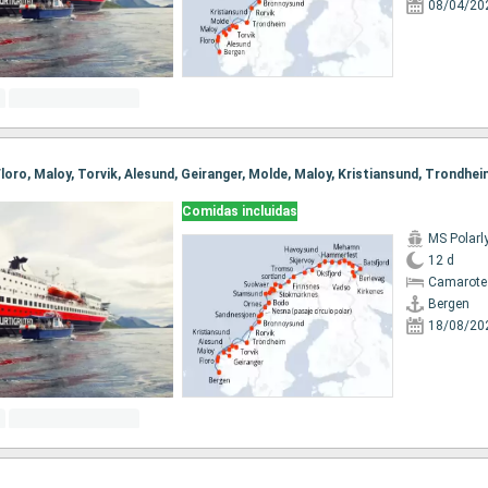
08/04/20
Comidas incluidas
MS Polarl
12 d
Camarote
Bergen
18/08/20