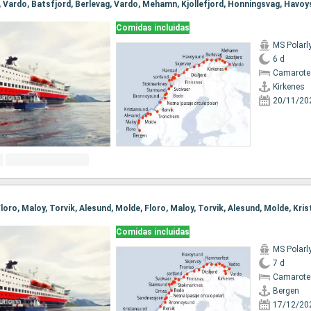
Comidas incluidas
MS Polarl
6 d
Camarote
Kirkenes
20/11/20
Comidas incluidas
MS Polarl
7 d
Camarote
Bergen
17/12/20