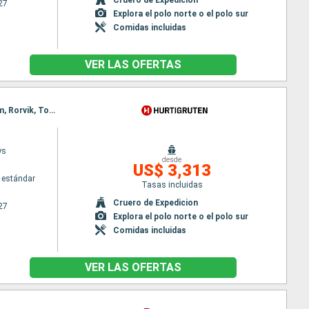
27
Explora el polo norte o el polo sur
Comidas incluidas
VER LAS OFERTAS
Itinerario : Bergen, Floro, Maloy, Torvik, Alesund, Geiranger, Molde, Maloy, Kristiansund, Trondheim, Rorvik, Torvik, Bronnoysund, Sandnessjoen, Nesna (pasaje círculo polar), Ornes, Bodo, Stamsund, Svolvaer, Alesund, Stokmarknes, sortland, Risoyhamn, Harstad, Finnsnes, Tromso, Skjervoy, Geiranger, Oksfjord, Hammerfest, Havoysund, Honningsvag, Kjollefjord, Mehamn, Berlevag, Alesund, Batsfjord, Vardo, Vadso, Kirkenes, Berlevag, Molde, Mehamn, Kjollefjord, Honningsvag, Havoysund, Hammerfest, Oksfjord, Skjervoy, Tromso, Kristiansund, Finnsnes, Harstad, Risoyhamn, sortland, Stokmarknes, Svolvaer, Stamsund, Trondheim, Bodo, Ornes, Nesna (pasaje círculo polar), Sandnessjoen, Bronnoysund, Rorvik, Trondheim, Kristiansund, Molde, Bronnoysund, Alesund, Torvik, Maloy, Floro, Bergen, Sandnessjoen, Nesna (pasaje círculo polar), Ornes, Bodo, Stamsund, Svolvaer, Stokmarknes, sortland, Risoyhamn, Harstad, Finnsnes, Tromso, Skjervoy, Oksfjord, Hammerfest, Havoysund, Honningsvag, Kjollefjord, Mehamn, Berlevag, Batsfjord, Vardo, Vadso, Kirkenes, Vardo, Batsfjord, Berlevag, Mehamn, Kjollefjord, Honningsvag, Havoysund, Hammerfest, Oksfjord, Skjervoy, Tromso, Finnsnes, Harstad, Risoyhamn, sortland, Stokmarknes, Svolvaer, Stamsund, Bodo, Ornes, Nesna (pasaje círculo polar), Sandnessjoen, Bronnoysund, Rorvik, Trondheim, Kristiansund, Molde, Alesund, Torvik, Maloy, Floro, Bergen
ys
desde
US$ 3,313
 estándar
Tasas incluidas
Cruero de Expedicion
27
Explora el polo norte o el polo sur
Comidas incluidas
VER LAS OFERTAS