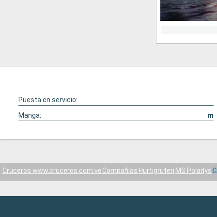
Puesta en servicio:
Manga:
m
Cruceros www.cruceros.com.ve
Compañías
Hurtigruten
MS Polarlys
C