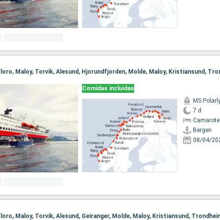
Comidas incluidas
MS Polarl
7 d
Camarote
Bergen
08/04/20