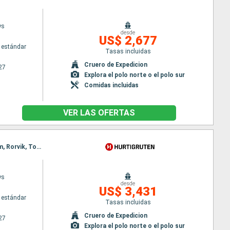
ys
desde
US$ 2,677
 estándar
Tasas incluidas
Cruero de Expedicion
27
Explora el polo norte o el polo sur
Comidas incluidas
VER LAS OFERTAS
Itinerario : Bergen, Floro, Maloy, Torvik, Alesund, Geiranger, Molde, Maloy, Kristiansund, Trondheim, Rorvik, Torvik, Bronnoysund, Sandnessjoen, Nesna (pasaje círculo polar), Ornes, Bodo, Stamsund, Svolvaer, Alesund, Stokmarknes, sortland, Risoyhamn, Harstad, Finnsnes, Tromso, Skjervoy, Geiranger, Oksfjord, Hammerfest, Havoysund, Honningsvag, Kjollefjord, Mehamn, Berlevag, Alesund, Batsfjord, Vardo, Vadso, Kirkenes, Berlevag, Molde, Mehamn, Kjollefjord, Honningsvag, Havoysund, Hammerfest, Oksfjord, Skjervoy, Tromso, Kristiansund, Finnsnes, Harstad, Risoyhamn, sortland, Stokmarknes, Svolvaer, Stamsund, Trondheim, Bodo, Ornes, Nesna (pasaje círculo polar), Sandnessjoen, Bronnoysund, Rorvik, Trondheim, Bronnoysund, Sandnessjoen, Nesna (pasaje círculo polar), Ornes, Bodo, Stamsund, Svolvaer, Stokmarknes, sortland, Risoyhamn, Harstad, Finnsnes, Tromso, Skjervoy, Oksfjord, Hammerfest, Havoysund, Honningsvag, Kjollefjord, Mehamn, Berlevag, Batsfjord, Vardo, Vadso, Kirkenes, Vardo, Batsfjord, Berlevag, Mehamn, Kjollefjord, Honningsvag, Havoysund, Hammerfest, Oksfjord, Skjervoy, Tromso, Finnsnes, Harstad, Risoyhamn, sortland, Stokmarknes, Svolvaer, Stamsund, Bodo, Ornes, Nesna (pasaje círculo polar), Sandnessjoen, Bronnoysund, Rorvik, Trondheim
ys
desde
US$ 3,431
 estándar
Tasas incluidas
Cruero de Expedicion
27
Explora el polo norte o el polo sur