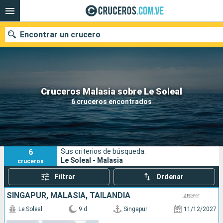
Encontrar un crucero
Nuestros destinos
Cruceros Malasia sobre Le Soleal
6 cruceros encontrados
Fecha de salida
Puertos
Compañías
6
Sus criterios de búsqueda:
Buscar
Le Soleal - Malasia
cruceros
Filtrar
Ordenar
SINGAPUR, MALASIA, TAILANDIA
Le Soleal
9 d
Singapur
11/12/2027