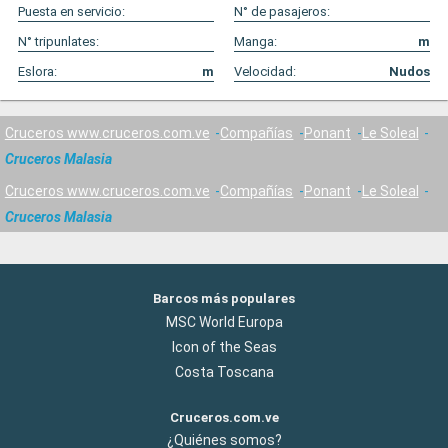
Puesta en servicio:
N° de pasajeros:
N° tripunlates:
Manga:
m
Eslora:
m
Velocidad:
Nudos
Cruceros www.cruceros.com.ve
Compañías
Ponant
Le Soleal
Cruceros Malasia
Cruceros www.cruceros.com.ve
Compañías
Ponant
Le Soleal
Cruceros Malasia
Barcos más populares
MSC World Europa
Icon of the Seas
Costa Toscana
Cruceros.com.ve
¿Quiénes somos?