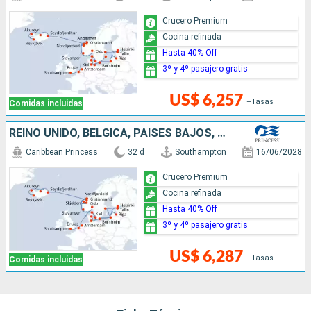
Crucero Premium
Cocina refinada
Hasta 40% Off
3º y 4º pasajero gratis
US$ 6,257
+Tasas
Comidas incluidas
REINO UNIDO, BÉLGICA, PAISES BAJOS, DINAMARCA, ALEMANIA, LETONIA, FINLANDIA, ESTONIA, SUECIA, LITUANIA, NORUEGA, ISLANDIA
Caribbean Princess
32 d
Southampton
16/06/2028
Crucero Premium
Cocina refinada
Hasta 40% Off
3º y 4º pasajero gratis
US$ 6,287
+Tasas
Comidas incluidas