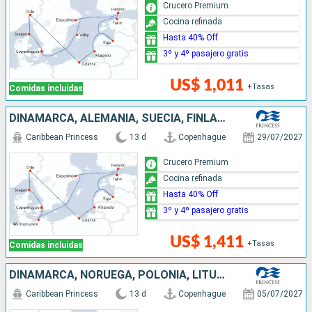
Crucero Premium
Cocina refinada
Hasta 40% Off
3º y 4º pasajero gratis
US$ 1,011
+Tasas
Comidas incluidas
DINAMARCA, ALEMANIA, SUECIA, FINLANDIA, ESTONIA, LETONIA, LITUANIA, POLONIA, NORUEGA
Caribbean Princess
13 d
Copenhague
29/07/2027
Crucero Premium
Cocina refinada
Hasta 40% Off
3º y 4º pasajero gratis
US$ 1,411
+Tasas
Comidas incluidas
DINAMARCA, NORUEGA, POLONIA, LITUANIA, LETONIA, FINLANDIA, ESTONIA, SUECIA
Caribbean Princess
13 d
Copenhague
05/07/2027