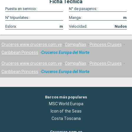
Ficha Técnica
Puesta en servicio:
N° de pasajeros:
N° tripunlates:
Manga:
m
Eslora:
m
Velocidad:
Nudos
Cruceros www.cruceros.com.ve
Compañías
Princess Cruises
Caribbean Princess
Cruceros Europa del Norte
Cruceros www.cruceros.com.ve
Compañías
Princess Cruises
Caribbean Princess
Cruceros Europa del Norte
Barcos más populares
MSC World Europa
Icon of the Seas
Costa Toscana
Cruceros.com.ve