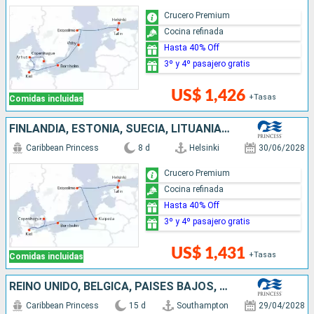
Crucero Premium
Cocina refinada
Hasta 40% Off
3º y 4º pasajero gratis
US$ 1,426
+Tasas
Comidas incluidas
FINLANDIA, ESTONIA, SUECIA, LITUANIA, ALEMANIA, DINAMARCA
Caribbean Princess
8 d
Helsinki
30/06/2028
Crucero Premium
Cocina refinada
Hasta 40% Off
3º y 4º pasajero gratis
US$ 1,431
+Tasas
Comidas incluidas
REINO UNIDO, BÉLGICA, PAISES BAJOS, NORUEGA, DINAMARCA, ALEMANIA, LITUANIA, LETONIA, ESTONIA, FINLANDIA
Caribbean Princess
15 d
Southampton
29/04/2028