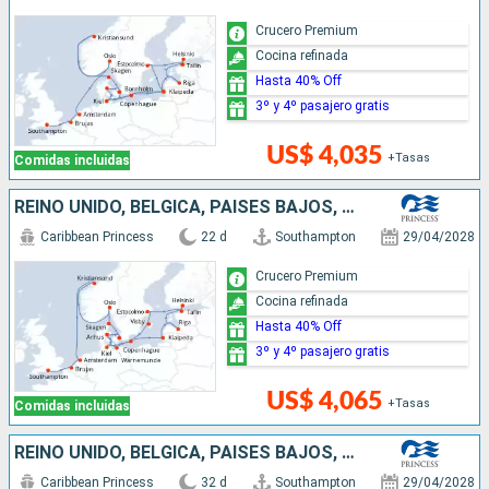
Crucero Premium
Cocina refinada
Hasta 40% Off
3º y 4º pasajero gratis
US$ 4,035
+Tasas
Comidas incluidas
REINO UNIDO, BÉLGICA, PAISES BAJOS, NORUEGA, DINAMARCA, LITUANIA, LETONIA, FINLANDIA, ESTONIA, SUECIA, ALEMANIA
Caribbean Princess
22 d
Southampton
29/04/2028
Crucero Premium
Cocina refinada
Hasta 40% Off
3º y 4º pasajero gratis
US$ 4,065
+Tasas
Comidas incluidas
REINO UNIDO, BÉLGICA, PAISES BAJOS, NORUEGA, DINAMARCA, LITUANIA, LETONIA, FINLANDIA, ESTONIA, SUECIA, ALEMANIA, ISLANDIA
Caribbean Princess
32 d
Southampton
29/04/2028