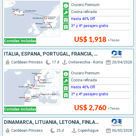
Crucero Premium
Cocina refinada
Hasta 40% Off
3º y 4º pasajero gratis
US$ 1,918
+Tasas
Comidas incluidas
ITALIA, ESPAÑA, PORTUGAL, FRANCIA, REINO UNIDO, BÉLGICA, PAISES BAJOS, NORUEGA, DINAMARCA
Caribbean Princess
17 d
Civitavecchia - Roma
20/04/2028
Crucero Premium
Cocina refinada
Hasta 40% Off
3º y 4º pasajero gratis
US$ 2,760
+Tasas
Comidas incluidas
DINAMARCA, LITUANIA, LETONIA, FINLANDIA, ESTONIA, SUECIA, ALEMANIA, NORUEGA, ISLANDIA
Caribbean Princess
25 d
Copenhague
06/05/2028