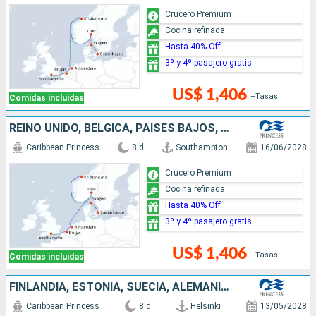
Crucero Premium
Cocina refinada
Hasta 40% Off
3º y 4º pasajero gratis
US$ 1,406
+Tasas
Comidas incluidas
REINO UNIDO, BÉLGICA, PAISES BAJOS, NORUEGA, DINAMARCA
Caribbean Princess
8 d
Southampton
16/06/2028
Crucero Premium
Cocina refinada
Hasta 40% Off
3º y 4º pasajero gratis
US$ 1,406
+Tasas
Comidas incluidas
FINLANDIA, ESTONIA, SUECIA, ALEMANIA, DINAMARCA
Caribbean Princess
8 d
Helsinki
13/05/2028