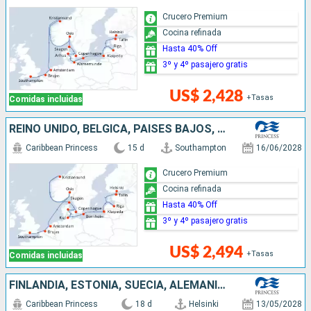
Crucero Premium
Cocina refinada
Hasta 40% Off
3º y 4º pasajero gratis
US$ 2,428
+Tasas
Comidas incluidas
REINO UNIDO, BÉLGICA, PAISES BAJOS, NORUEGA, DINAMARCA, ALEMANIA, LITUANIA, LETONIA, ESTONIA, FINLANDIA
Caribbean Princess
15 d
Southampton
16/06/2028
Crucero Premium
Cocina refinada
Hasta 40% Off
3º y 4º pasajero gratis
US$ 2,494
+Tasas
Comidas incluidas
FINLANDIA, ESTONIA, SUECIA, ALEMANIA, DINAMARCA, NORUEGA, ISLANDIA
Caribbean Princess
18 d
Helsinki
13/05/2028