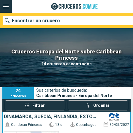
Encontrar un crucero
Cruceros Europa del Norte sobre Caribbean
Nuestros destinos
Princess
24 cruceros encontrados
Fecha de salida
Puertos
Compañías
24
Sus criterios de búsqueda:
Buscar
Caribbean Princess - Europa del Norte
cruceros
Filtrar
Ordenar
DINAMARCA, SUECIA, FINLANDIA, ESTONIA, LETONIA, LITUANIA, POLONIA, NORUEGA
Caribbean Princess
13 d
Copenhague
30/05/2027