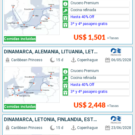
Crucero Premium
Cocina refinada
Hasta 40% Off
3º y 4º pasajero gratis
US$ 1,501
+Tasas
Comidas incluidas
DINAMARCA, ALEMANIA, LITUANIA, LETONIA, FINLANDIA, ESTONIA, SUECIA
Caribbean Princess
15 d
Copenhague
06/05/2028
Crucero Premium
Cocina refinada
Hasta 40% Off
3º y 4º pasajero gratis
US$ 2,448
+Tasas
Comidas incluidas
DINAMARCA, LETONIA, FINLANDIA, ESTONIA, SUECIA, LITUANIA, ALEMANIA
Caribbean Princess
15 d
Copenhague
23/06/2028