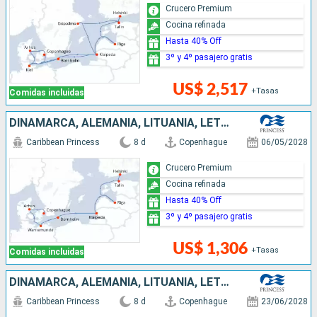
Crucero Premium
Cocina refinada
Hasta 40% Off
3º y 4º pasajero gratis
US$ 2,517
+Tasas
Comidas incluidas
DINAMARCA, ALEMANIA, LITUANIA, LETONIA, ESTONIA, FINLANDIA
Caribbean Princess
8 d
Copenhague
06/05/2028
Crucero Premium
Cocina refinada
Hasta 40% Off
3º y 4º pasajero gratis
US$ 1,306
+Tasas
Comidas incluidas
DINAMARCA, ALEMANIA, LITUANIA, LETONIA, ESTONIA, FINLANDIA
Caribbean Princess
8 d
Copenhague
23/06/2028