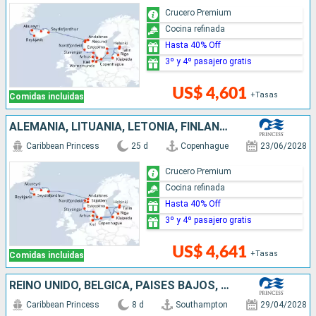
Crucero Premium
Cocina refinada
Hasta 40% Off
3º y 4º pasajero gratis
US$ 4,601
+Tasas
Comidas incluidas
ALEMANIA, LITUANIA, LETONIA, FINLANDIA, ESTONIA, SUECIA, DINAMARCA, NORUEGA, ISLANDIA
Caribbean Princess
25 d
Copenhague
23/06/2028
Crucero Premium
Cocina refinada
Hasta 40% Off
3º y 4º pasajero gratis
US$ 4,641
+Tasas
Comidas incluidas
REINO UNIDO, BÉLGICA, PAISES BAJOS, NORUEGA, DINAMARCA
Caribbean Princess
8 d
Southampton
29/04/2028