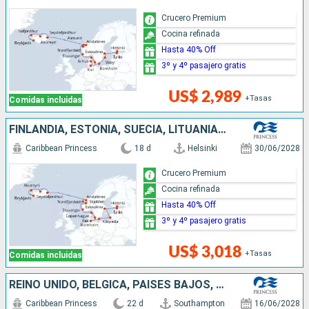
Crucero Premium
Cocina refinada
Hasta 40% Off
3º y 4º pasajero gratis
US$ 2,989
+Tasas
Comidas incluidas
FINLANDIA, ESTONIA, SUECIA, LITUANIA, DINAMARCA, ALEMANIA, NORUEGA, ISLANDIA
Caribbean Princess
18 d
Helsinki
30/06/2028
Crucero Premium
Cocina refinada
Hasta 40% Off
3º y 4º pasajero gratis
US$ 3,018
+Tasas
Comidas incluidas
REINO UNIDO, BÉLGICA, PAISES BAJOS, NORUEGA, DINAMARCA, ALEMANIA, LETONIA, FINLANDIA, ESTONIA, SUECIA, LITUANIA
Caribbean Princess
22 d
Southampton
16/06/2028