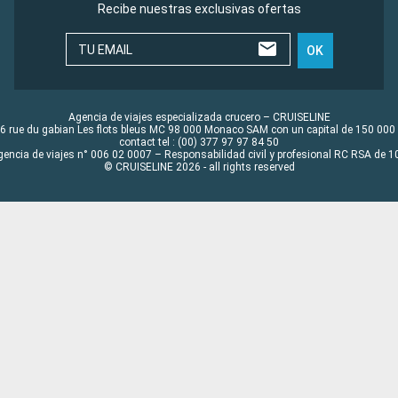
Recibe nuestras exclusivas ofertas
TU EMAIL
OK
Agencia de viajes especializada crucero – CRUISELINE
6 rue du gabian Les flots bleus MC 98 000 Monaco SAM con un capital de 150 000
contact tel : (00) 377 97 97 84 50
gencia de viajes n° 006 02 0007 – Responsabilidad civil y profesional RC RSA de
© CRUISELINE 2026 - all rights reserved