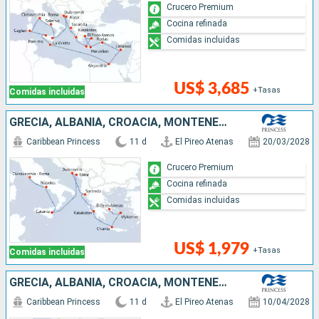
Crucero Premium
Cocina refinada
Comidas incluidas
US$ 3,685
+Tasas
Comidas incluidas
GRECIA, ALBANIA, CROACIA, MONTENEGRO, ITALIA
Caribbean Princess
11 d
El Pireo Atenas
20/03/2028
Crucero Premium
Cocina refinada
Comidas incluidas
US$ 1,979
+Tasas
Comidas incluidas
GRECIA, ALBANIA, CROACIA, MONTENEGRO, ITALIA
Caribbean Princess
11 d
El Pireo Atenas
10/04/2028