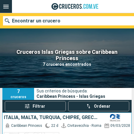
Encontrar un crucero
Cruceros Islas Griegas sobre Caribbean
Nuestros destinos
Princess
7 cruceros encontrados
Fecha de salida
Puertos
Compañías
7
Sus criterios de búsqueda:
Buscar
Caribbean Princess - Islas Griegas
cruceros
Filtrar
Ordenar
ITALIA, MALTA, TURQUÍA, CHIPRE, GRECIA, ALBANIA, CROACIA, MONTENEGRO
Caribbean Princess
22 d
Civitavecchia - Roma
09/03/2028