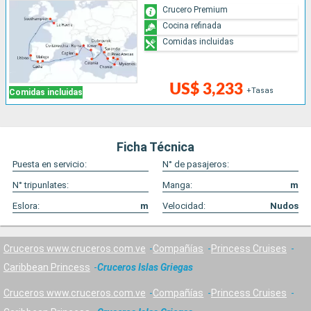
Crucero Premium
Cocina refinada
Comidas incluidas
US$ 3,233
+Tasas
Comidas incluidas
Ficha Técnica
Puesta en servicio:
N° de pasajeros:
N° tripunlates:
Manga:
m
Eslora:
m
Velocidad:
Nudos
Cruceros www.cruceros.com.ve
Compañías
Princess Cruises
Caribbean Princess
Cruceros Islas Griegas
Cruceros www.cruceros.com.ve
Compañías
Princess Cruises