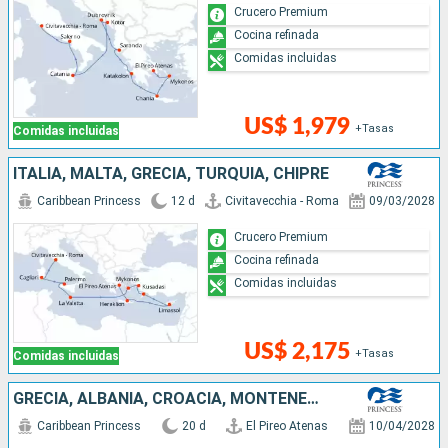
Crucero Premium
Cocina refinada
Comidas incluidas
US$ 1,979
+Tasas
Comidas incluidas
ITALIA, MALTA, GRECIA, TURQUÍA, CHIPRE
Caribbean Princess
12 d
Civitavecchia - Roma
09/03/2028
Crucero Premium
Cocina refinada
Comidas incluidas
US$ 2,175
+Tasas
Comidas incluidas
GRECIA, ALBANIA, CROACIA, MONTENEGRO, ITALIA, ESPAÑA, PORTUGAL, FRANCIA, REINO UNIDO
Caribbean Princess
20 d
El Pireo Atenas
10/04/2028