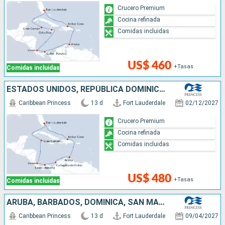
Crucero Premium
Cocina refinada
Comidas incluidas
US$ 460
+Tasas
Comidas incluidas
ESTADOS UNIDOS, REPÚBLICA DOMINICANA, ARUBA, COLOMBIA, PANAMÁ, COSTA RICA, ISLAS CAIMÁN
Caribbean Princess
13 d
Fort Lauderdale
02/12/2027
Crucero Premium
Cocina refinada
Comidas incluidas
US$ 480
+Tasas
Comidas incluidas
ARUBA, BARBADOS, DOMINICA, SAN MARTÍN, ESTADOS UNIDOS
Caribbean Princess
13 d
Fort Lauderdale
09/04/2027