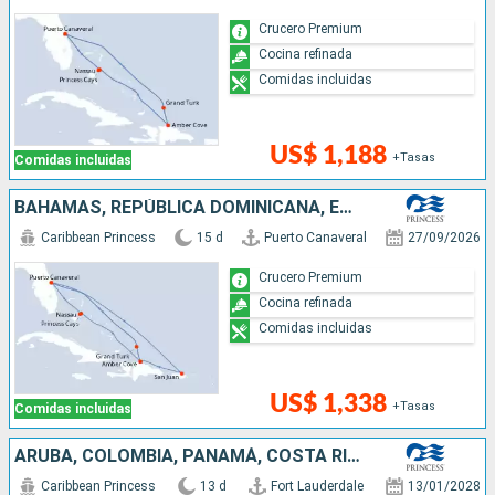
Crucero Premium
Cocina refinada
Comidas incluidas
US$ 1,188
+Tasas
Comidas incluidas
BAHAMAS, REPÚBLICA DOMINICANA, ESTADOS UNIDOS, PUERTO RICO
Caribbean Princess
15 d
Puerto Canaveral
27/09/2026
Crucero Premium
Cocina refinada
Comidas incluidas
US$ 1,338
+Tasas
Comidas incluidas
ARUBA, COLOMBIA, PANAMÁ, COSTA RICA, ISLAS CAIMÁN, MÉXICO, ESTADOS UNIDOS
Caribbean Princess
13 d
Fort Lauderdale
13/01/2028