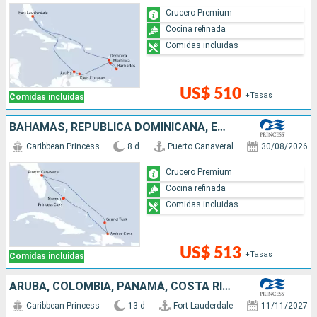
Crucero Premium
Cocina refinada
Comidas incluidas
US$ 510
+Tasas
Comidas incluidas
BAHAMAS, REPÚBLICA DOMINICANA, ESTADOS UNIDOS
Caribbean Princess
8 d
Puerto Canaveral
30/08/2026
Crucero Premium
Cocina refinada
Comidas incluidas
US$ 513
+Tasas
Comidas incluidas
ARUBA, COLOMBIA, PANAMÁ, COSTA RICA, ISLAS CAIMÁN, MÉXICO, ESTADOS UNIDOS
Caribbean Princess
13 d
Fort Lauderdale
11/11/2027