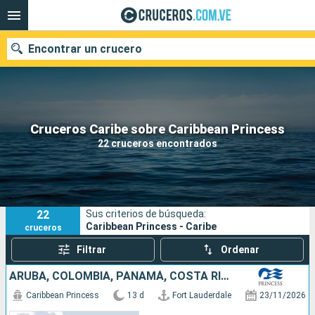
Encontrar un crucero
Nuestros destinos
Cruceros Caribe sobre Caribbean Princess
22 cruceros encontrados
Fecha de salida
Puertos
Compañías
22
Sus criterios de búsqueda:
Buscar
Caribbean Princess - Caribe
cruceros
Filtrar
Ordenar
ARUBA, COLOMBIA, PANAMÁ, COSTA RICA, BAHAMAS, ESTADOS UNIDOS
Caribbean Princess
13 d
Fort Lauderdale
23/11/2026