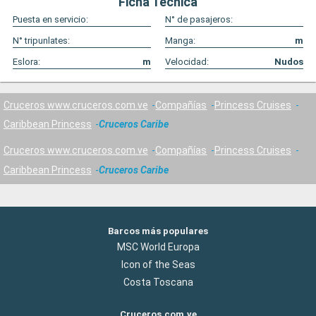
Ficha Técnica
Puesta en servicio:
N° de pasajeros:
N° tripunlates:
Manga:
m
Eslora:
m
Velocidad:
Nudos
Cruceros www.cruceros.com.ve
Compañías
Princess Cruises
Caribbean Princess
Cruceros Caribe
Cruceros www.cruceros.com.ve
Compañías
Princess Cruises
Caribbean Princess
Cruceros Caribe
Barcos más populares
MSC World Europa
Icon of the Seas
Costa Toscana
Cruceros.com.ve