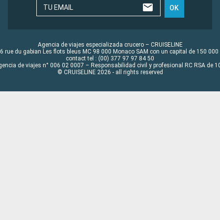
TU EMAIL
OK
Agencia de viajes especializada crucero – CRUISELINE
6 rue du gabian Les flots bleus MC 98 000 Monaco SAM con un capital de 150 000
contact tel : (00) 377 97 97 84 50
gencia de viajes n° 006 02 0007 – Responsabilidad civil y profesional RC RSA de
© CRUISELINE 2026 - all rights reserved