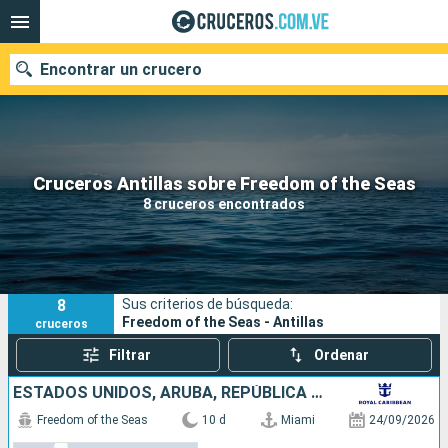
Encontrar un crucero
Nuestros destinos
Cruceros Antillas sobre Freedom of the Seas
8 cruceros encontrados
Fecha de salida
Puertos
Compañías
8
Sus criterios de búsqueda:
Buscar
Freedom of the Seas - Antillas
cruceros
Filtrar
Ordenar
ESTADOS UNIDOS, ARUBA, REPÚBLICA DOMINICANA, BAHAMAS
Freedom of the Seas
10 d
Miami
24/09/2026