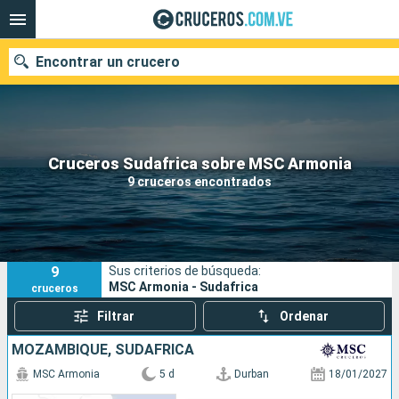
Encontrar un crucero
Nuestros destinos
Cruceros Sudafrica sobre MSC Armonia
9 cruceros encontrados
Fecha de salida
Puertos
Compañías
9
Sus criterios de búsqueda:
Buscar
MSC Armonia - Sudafrica
cruceros
Filtrar
Ordenar
MOZAMBIQUE, SUDAFRICA
MSC Armonia
5 d
Durban
18/01/2027