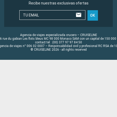
Recibe nuestras exclusivas ofertas
TU EMAIL
OK
Agencia de viajes especializada crucero – CRUISELINE
6 rue du gabian Les flots bleus MC 98 000 Monaco SAM con un capital de 150 000
contact tel : (00) 377 97 97 84 50
gencia de viajes n° 006 02 0007 – Responsabilidad civil y profesional RC RSA de
© CRUISELINE 2026 - all rights reserved