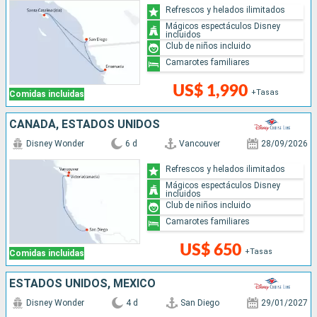
Refrescos y helados ilimitados
Mágicos espectáculos Disney
incluidos
Club de niños incluido
Camarotes familiares
US$ 1,990
+Tasas
Comidas incluidas
CANADÁ, ESTADOS UNIDOS
Disney Wonder
6 d
Vancouver
28/09/2026
Refrescos y helados ilimitados
Mágicos espectáculos Disney
incluidos
Club de niños incluido
Camarotes familiares
US$ 650
+Tasas
Comidas incluidas
ESTADOS UNIDOS, MÉXICO
Disney Wonder
4 d
San Diego
29/01/2027