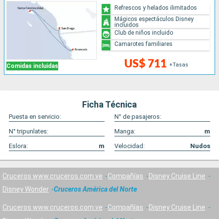
Refrescos y helados ilimitados
Mágicos espectáculos Disney
incluidos
Club de niños incluido
Camarotes familiares
US$ 711
+Tasas
Comidas incluidas
Ficha Técnica
Puesta en servicio:
N° de pasajeros:
N° tripunlates:
Manga:
m
Eslora:
m
Velocidad:
Nudos
Cruceros www.cruceros.com.ve
Compañías
Disney Cruise Line
Disney Wonder
Cruceros América del Norte
Cruceros www.cruceros.com.ve
Compañías
Disney Cruise Line