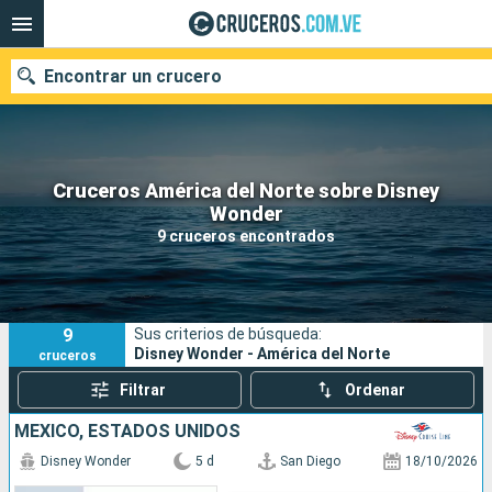
Encontrar un crucero
Cruceros América del Norte sobre Disney
Nuestros destinos
Wonder
9 cruceros encontrados
Fecha de salida
Puertos
Compañías
9
Sus criterios de búsqueda:
Buscar
Disney Wonder - América del Norte
cruceros
Filtrar
Ordenar
MÉXICO, ESTADOS UNIDOS
Disney Wonder
5 d
San Diego
18/10/2026