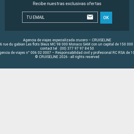
Recibe nuestras exclusivas ofertas
TU EMAIL
OK
Agencia de viajes especializada crucero – CRUISELINE
6 rue du gabian Les flots bleus MC 98 000 Monaco SAM con un capital de 150 000
contact tel : (00) 377 97 97 84 50
gencia de viajes n° 006 02 0007 – Responsabilidad civil y profesional RC RSA de
© CRUISELINE 2026 - all rights reserved