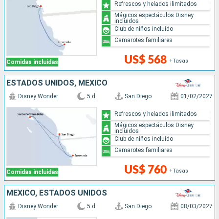
Refrescos y helados ilimitados
Mágicos espectáculos Disney
incluidos
Club de niños incluido
Camarotes familiares
US$ 568
+Tasas
Comidas incluidas
ESTADOS UNIDOS, MÉXICO
Disney Wonder
5 d
San Diego
01/02/2027
Refrescos y helados ilimitados
Mágicos espectáculos Disney
incluidos
Club de niños incluido
Camarotes familiares
US$ 760
+Tasas
Comidas incluidas
MÉXICO, ESTADOS UNIDOS
Disney Wonder
5 d
San Diego
08/03/2027