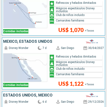
Refrescos y helados ilimitados
Mágicos espectáculos Disney
incluidos
Club de niños incluido
Camarotes familiares
US$ 1,070
+Tasas
Comidas incluidas
MÉXICO, ESTADOS UNIDOS
Disney Wonder
7 d
San Diego
30/04/2027
Refrescos y helados ilimitados
Mágicos espectáculos Disney
incluidos
Club de niños incluido
Camarotes familiares
US$ 1,122
+Tasas
Comidas incluidas
ESTADOS UNIDOS, MÉXICO
Disney Wonder
6 d
San Diego
29/12/2026