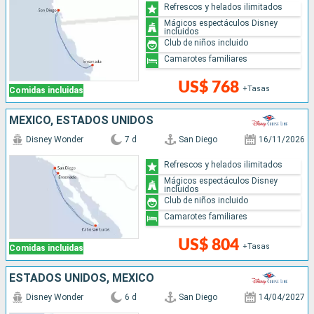
Refrescos y helados ilimitados
Mágicos espectáculos Disney
incluidos
Club de niños incluido
Camarotes familiares
US$ 768
+Tasas
Comidas incluidas
MÉXICO, ESTADOS UNIDOS
Disney Wonder
7 d
San Diego
16/11/2026
Refrescos y helados ilimitados
Mágicos espectáculos Disney
incluidos
Club de niños incluido
Camarotes familiares
US$ 804
+Tasas
Comidas incluidas
ESTADOS UNIDOS, MÉXICO
Disney Wonder
6 d
San Diego
14/04/2027