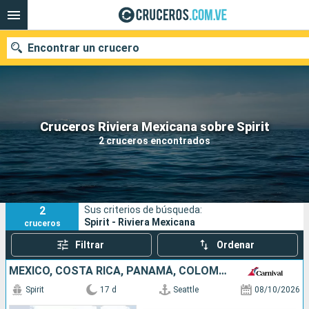
Encontrar un crucero
Nuestros destinos
Cruceros Riviera Mexicana sobre Spirit
2 cruceros encontrados
Fecha de salida
Puertos
Compañías
2
Sus criterios de búsqueda:
Buscar
Spirit - Riviera Mexicana
cruceros
Filtrar
Ordenar
MÉXICO, COSTA RICA, PANAMÁ, COLOMBIA, ESTADOS UNIDOS
Spirit
17 d
Seattle
08/10/2026