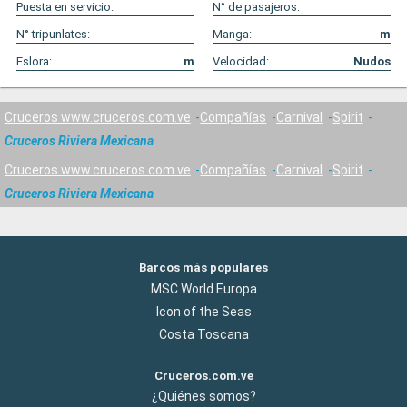
Puesta en servicio:
N° de pasajeros:
N° tripunlates:
Manga:
m
Eslora:
m
Velocidad:
Nudos
Cruceros www.cruceros.com.ve
Compañías
Carnival
Spirit
Cruceros Riviera Mexicana
Cruceros www.cruceros.com.ve
Compañías
Carnival
Spirit
Cruceros Riviera Mexicana
Barcos más populares
MSC World Europa
Icon of the Seas
Costa Toscana
Cruceros.com.ve
¿Quiénes somos?