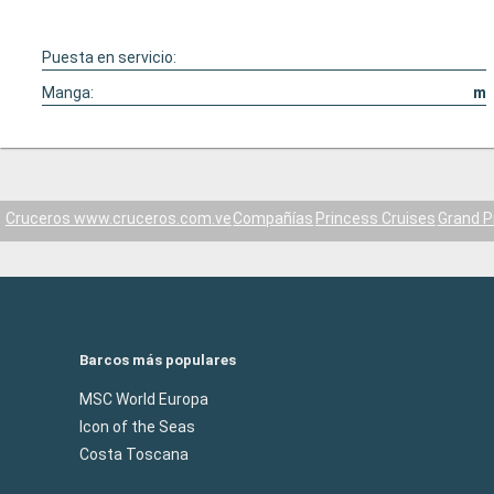
Puesta en servicio:
Manga:
m
Cruceros www.cruceros.com.ve
Compañías
Princess Cruises
Grand P
Barcos más populares
MSC World Europa
Icon of the Seas
Costa Toscana