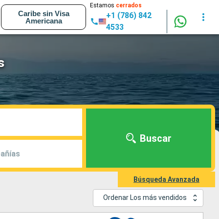
Estamos
cerrados
Caribe sin Visa
+1 (786) 842
Americana
4533
s
Buscar
añías
Búsqueda Avanzada
Ordenar Los más vendidos