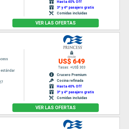
Hasta 40% Off
3º y 4º pasajero gratis
Comidas incluidas
VER LAS OFERTAS
desde
ncess
US$ 649
Tasas: +US$ 303
 estándar
Crucero Premium
Cocina refinada
27
Hasta 40% Off
3º y 4º pasajero gratis
Comidas incluidas
VER LAS OFERTAS