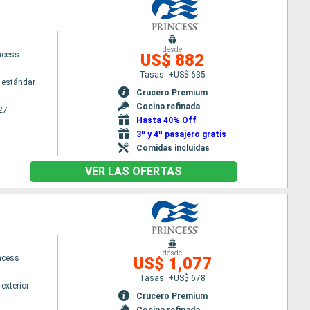
desde
ncess
US$ 882
Tasas: +US$ 635
 estándar
Crucero Premium
Cocina refinada
27
Hasta 40% Off
3º y 4º pasajero gratis
Comidas incluidas
VER LAS OFERTAS
desde
ncess
US$ 1,077
Tasas: +US$ 678
exterior
Crucero Premium
Cocina refinada