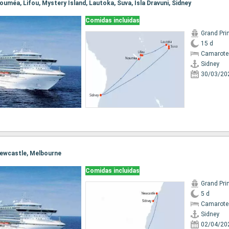
 Nouméa, Lifou, Mystery Island, Lautoka, Suva, Isla Dravuni, Sidney
Comidas incluidas
Grand Pri
15 d
Camarote
Sidney
30/03/20
 Newcastle, Melbourne
Comidas incluidas
Grand Pri
5 d
Camarote
Sidney
02/04/20