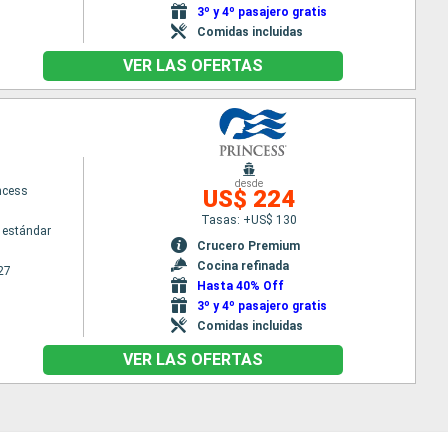
3º y 4º pasajero gratis
Comidas incluidas
VER LAS OFERTAS
desde
ncess
US$ 224
Tasas: +US$ 130
 estándar
Crucero Premium
Cocina refinada
27
Hasta 40% Off
3º y 4º pasajero gratis
Comidas incluidas
VER LAS OFERTAS