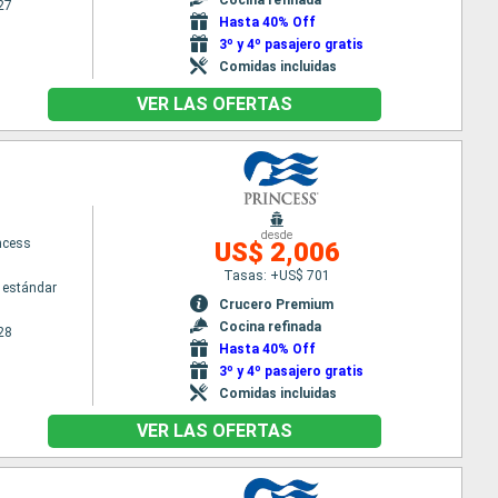
27
Hasta 40% Off
3º y 4º pasajero gratis
Comidas incluidas
VER LAS OFERTAS
desde
ncess
US$ 2,006
Tasas: +US$ 701
 estándar
Crucero Premium
Cocina refinada
28
Hasta 40% Off
3º y 4º pasajero gratis
Comidas incluidas
VER LAS OFERTAS