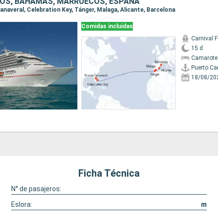
OS, BAHAMAS, MARRUECOS, ESPAÑA
Canaveral, Celebration Key, Tánger, Malaga, Alicante, Barcelona
Comidas incluidas
Carnival 
15 d
Camarote
Puerto Ca
18/08/20
Ficha Técnica
N° de pasajeros:
Eslora:
m