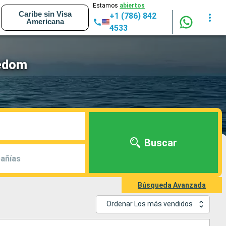
Estamos
abiertos
Caribe sin Visa
+1 (786) 842
Americana
4533
eedom
Buscar
añías
Búsqueda Avanzada
Ordenar Los más vendidos