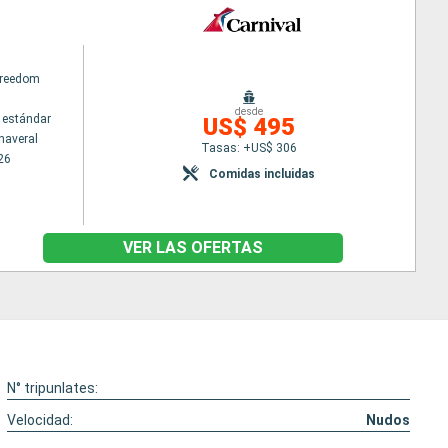
Freedom
desde
 estándar
US$ 495
naveral
Tasas: +US$ 306
26
Comidas incluidas
VER LAS OFERTAS
N° tripunlates:
Velocidad:
Nudos