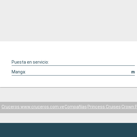
Puesta en servicio:
Manga:
m
Cruceros www.cruceros.com.ve
Compañías
Princess Cruises
Crown P