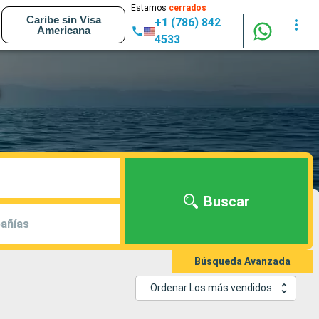
Estamos
cerrados
Caribe sin Visa
+1 (786) 842
Americana
4533
Buscar
añías
Búsqueda Avanzada
Ordenar Los más vendidos