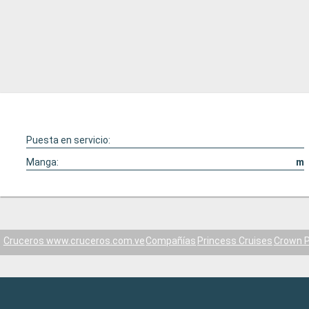
Puesta en servicio:
Manga:
m
Cruceros www.cruceros.com.ve
Compañías
Princess Cruises
Crown P