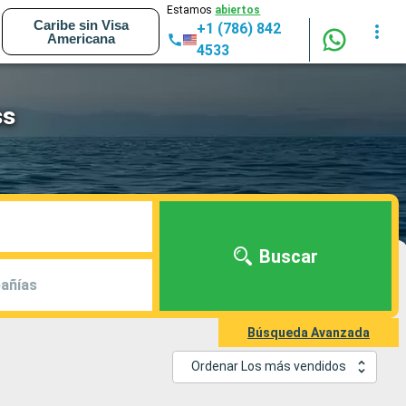
Estamos
abiertos
Caribe sin Visa
+1 (786) 842
Americana
4533
ss
Buscar
añías
Búsqueda Avanzada
Ordenar Los más vendidos