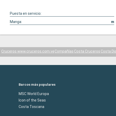
Puesta en servicio:
Manga:
m
Cruceros www.cruceros.com.ve
Compañías
Costa Cruceros
Costa D
Barcos más populares
MSC World Europa
Icon of the Seas
Costa Toscana