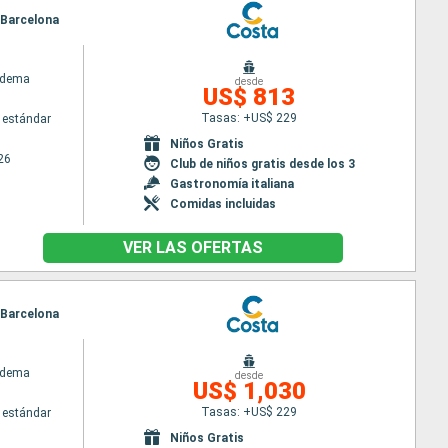
, Barcelona
adema
desde
US$ 813
Tasas: +US$ 229
 estándar
Niños Gratis
26
Club de niños gratis desde los 3
Gastronomía italiana
Comidas incluidas
VER LAS OFERTAS
, Barcelona
adema
desde
US$ 1,030
Tasas: +US$ 229
 estándar
Niños Gratis