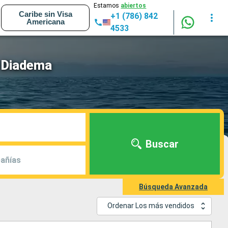
Estamos
abiertos
Caribe sin Visa
+1 (786) 842
Americana
4533
a Diadema
Buscar
añías
Búsqueda Avanzada
Ordenar Los más vendidos