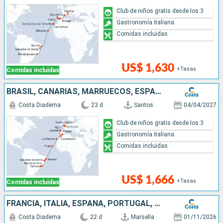
Club de niños gratis desde los 3
Gastronomía italiana
Comidas incluidas
US$ 1,630
+Tasas
Comidas incluidas
BRASIL, CANARIAS, MARRUECOS, ESPAÑA, PORTUGAL, FRANCIA, GRAN BRETAÑA
Costa Diadema
23 d
Santos
04/04/2027
Club de niños gratis desde los 3
Gastronomía italiana
Comidas incluidas
US$ 1,666
+Tasas
Comidas incluidas
FRANCIA, ITALIA, ESPAÑA, PORTUGAL, CANARIAS, CABO VERDE, BRASIL
Costa Diadema
22 d
Marsella
01/11/2026