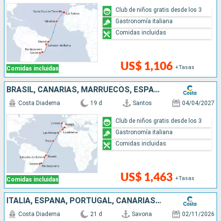
Club de niños gratis desde los 3
Gastronomía italiana
Comidas incluidas
US$ 1,106
+Tasas
Comidas incluidas
BRASIL, CANARIAS, MARRUECOS, ESPAÑA, PORTUGAL
Costa Diadema
19 d
Santos
04/04/2027
Club de niños gratis desde los 3
Gastronomía italiana
Comidas incluidas
US$ 1,463
+Tasas
Comidas incluidas
ITALIA, ESPAÑA, PORTUGAL, CANARIAS, CABO VERDE, BRASIL
Costa Diadema
21 d
Savona
02/11/2026