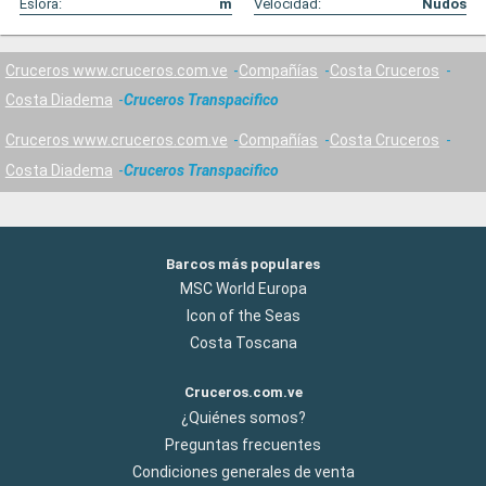
Eslora:
m
Velocidad:
Nudos
Cruceros www.cruceros.com.ve
Compañías
Costa Cruceros
Costa Diadema
Cruceros Transpacifico
Cruceros www.cruceros.com.ve
Compañías
Costa Cruceros
Costa Diadema
Cruceros Transpacifico
Barcos más populares
MSC World Europa
Icon of the Seas
Costa Toscana
Cruceros.com.ve
¿Quiénes somos?
Preguntas frecuentes
Condiciones generales de venta