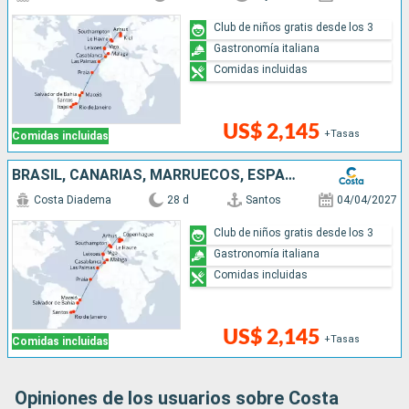
Club de niños gratis desde los 3
Gastronomía italiana
Comidas incluidas
US$ 2,145
+Tasas
Comidas incluidas
BRASIL, CANARIAS, MARRUECOS, ESPAÑA, PORTUGAL, FRANCIA, GRAN BRETAÑA, DINAMARCA, ALEMANIA
Costa Diadema
28 d
Santos
04/04/2027
Club de niños gratis desde los 3
Gastronomía italiana
Comidas incluidas
US$ 2,145
+Tasas
Comidas incluidas
Opiniones de los usuarios sobre Costa