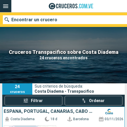
Encontrar un crucero
Nuestros destinos
Cruceros Transpacifico sobre Costa Diadema
24 cruceros encontrados
Fecha de salida
Puertos
Compañías
24
Sus criterios de búsqueda:
Buscar
Costa Diadema - Transpacifico
cruceros
Filtrar
Ordenar
ESPAÑA, PORTUGAL, CANARIAS, CABO VERDE, BRASIL
Costa Diadema
18 d
Barcelona
03/11/2026