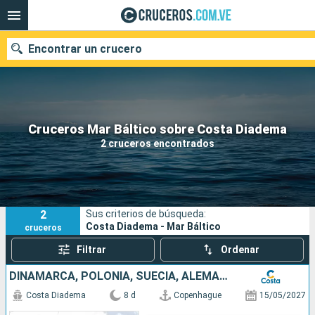
Encontrar un crucero
Nuestros destinos
Cruceros Mar Báltico sobre Costa Diadema
2 cruceros encontrados
Fecha de salida
Puertos
Compañías
2
Sus criterios de búsqueda:
Buscar
Costa Diadema - Mar Báltico
cruceros
Filtrar
Ordenar
DINAMARCA, POLONIA, SUECIA, ALEMANIA
Costa Diadema
8 d
Copenhague
15/05/2027