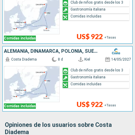
Club de niños gratis desde los 3
Gastronomía italiana
Comidas incluidas
US$ 922
+Tasas
Comidas incluidas
ALEMANIA, DINAMARCA, POLONIA, SUECIA
Costa Diadema
8 d
Kiel
14/05/2027
Club de niños gratis desde los 3
Gastronomía italiana
Comidas incluidas
US$ 922
+Tasas
Comidas incluidas
Opiniones de los usuarios sobre Costa
Diadema