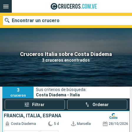
Encontrar un crucero
Nuestros destinos
Cruceros Italia sobre Costa Diadema
3 cruceros encontrados
Fecha de salida
Puertos
Compañías
3
Sus criterios de búsqueda:
Buscar
Costa Diadema - Italia
cruceros
Filtrar
Ordenar
FRANCIA, ITALIA, ESPAÑA
Costa Diadema
5 d
Marsella
28/10/2026