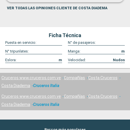
VER TODAS LAS OPINIONES CLIENTE DE COSTA DIADEMA
Ficha Técnica
Puesta en servicio:
N° de pasajeros:
N° tripunlates:
Manga:
m
Eslora:
m
Velocidad:
Nudos
Cruceros www.cruceros.com.ve
Compañías
Costa Cruceros
Costa Diadema
Cruceros Italia
Cruceros www.cruceros.com.ve
Compañías
Costa Cruceros
Costa Diadema
Cruceros Italia
Barcos más populares