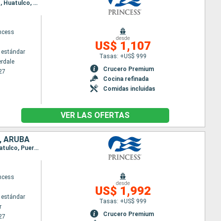
Itinerario : Fort Lauderdale, Aruba, Canal de Panama, Fuerte amador, Puntarenas, Puerto Chiapas, Huatulco, Puerto Vallarta, Los Angeles, San Diego, San Francisco, Astoria, Victoria, Vancouver
incess
desde
US$ 1,107
 estándar
Tasas: +US$ 999
erdale
Crucero Premium
27
Cocina refinada
Comidas incluidas
VER LAS OFERTAS
, ARUBA
Itinerario : Vancouver, San Francisco, Santa Barbara, San Diego, Los Angeles, Puerto Vallarta, Huatulco, Puerto Quetzal, Puntarenas, Fuerte amador, Canal de Panama, Aruba, Fort Lauderdale
incess
desde
US$ 1,992
 estándar
Tasas: +US$ 999
r
Crucero Premium
27