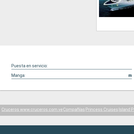
Puesta en servicio:
Manga:
m
Cruceros www.cruceros.com.ve
Compañías
Princess Cruises
Island 