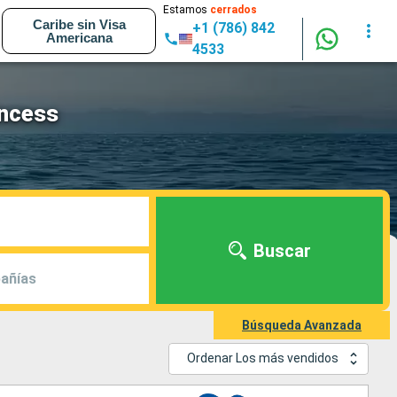
Estamos
cerrados
Caribe sin Visa
+1 (786) 842
Americana
4533
incess
Buscar
añías
Búsqueda Avanzada
Ordenar Los más vendidos