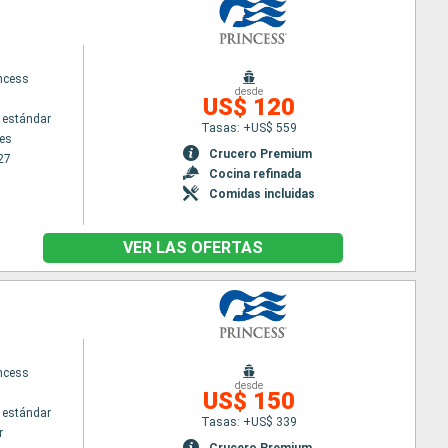
incess
desde
US$ 120
 estándar
Tasas: +US$ 559
es
Crucero Premium
27
Cocina refinada
Comidas incluidas
VER LAS OFERTAS
incess
desde
US$ 150
 estándar
Tasas: +US$ 339
r
Crucero Premium