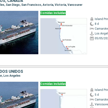
OS, CANADÁ
eles, San Diego, San Francisco, Astoria, Victoria, Vancouver
Comidas incluidas
Island Pr
8 d
Camarote
Los Angel
05/05/20
DOS UNIDOS
er, Los Angeles
Comidas incluidas
Island Pr
5 d
Camarote
Vancouve