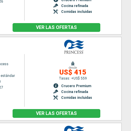
26
Cocina refinada
Comidas incluidas
VER LAS OFERTAS
incess
desde
US$ 415
 estándar
Tasas: +US$ 559
r
Crucero Premium
27
Cocina refinada
Comidas incluidas
VER LAS OFERTAS