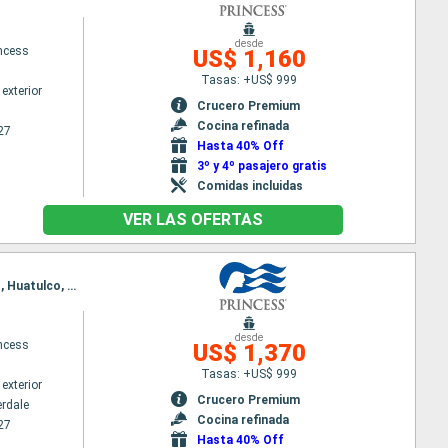
desde
incess
US$ 1,160
Tasas: +US$ 999
exterior
Crucero Premium
Cocina refinada
27
Hasta 40% Off
3º y 4º pasajero gratis
Comidas incluidas
VER LAS OFERTAS
Itinerario : Fort Lauderdale, Aruba, Canal de Panama, Fuerte amador, Puntarenas, Puerto Chiapas, Huatulco, Puerto Vallarta, San Diego
desde
incess
US$ 1,370
Tasas: +US$ 999
exterior
Crucero Premium
erdale
Cocina refinada
27
Hasta 40% Off