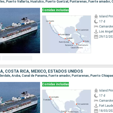
Comidas incluidas
Island Pr
17 d
Camarote
Los Angel
29/12/20
Á, COSTA RICA, MÉXICO, ESTADOS UNIDOS
Comidas incluidas
Island Pr
17 d
Camarote 
Fort Laud
18/03/20