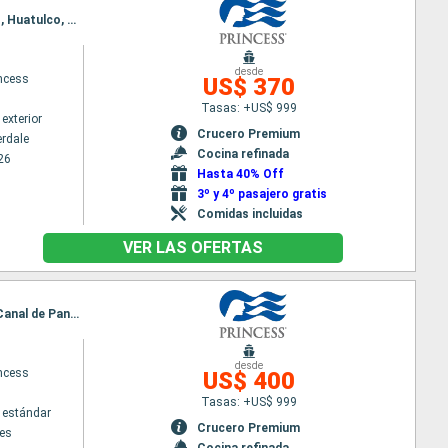
Itinerario : Fort Lauderdale, Aruba, Canal de Panama, Fuerte amador, Puntarenas, Puerto Chiapas, Huatulco, Puerto Vallarta, Los Angeles
desde
incess
US$ 370
Tasas: +US$ 999
exterior
Crucero Premium
erdale
Cocina refinada
26
Hasta 40% Off
3º y 4º pasajero gratis
Comidas incluidas
VER LAS OFERTAS
Itinerario : Los Angeles, Puerto Vallarta, Huatulco, Puerto Chiapas, Puntarenas, Fuerte amador, Canal de Panama, Aruba, Fort Lauderdale
desde
incess
US$ 400
Tasas: +US$ 999
 estándar
Crucero Premium
es
Cocina refinada