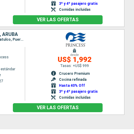
3º y 4º pasajero gratis
Comidas incluidas
VER LAS OFERTAS
, ARUBA
Itinerario : Vancouver, San Francisco, Santa Barbara, San Diego, Los Angeles, Puerto Vallarta, Huatulco, Puerto Quetzal, Puntarenas, Fuerte amador, Canal de Panama, Aruba, Fort Lauderdale
desde
incess
US$ 1,992
Tasas: +US$ 999
 estándar
Crucero Premium
r
Cocina refinada
27
Hasta 40% Off
3º y 4º pasajero gratis
Comidas incluidas
VER LAS OFERTAS