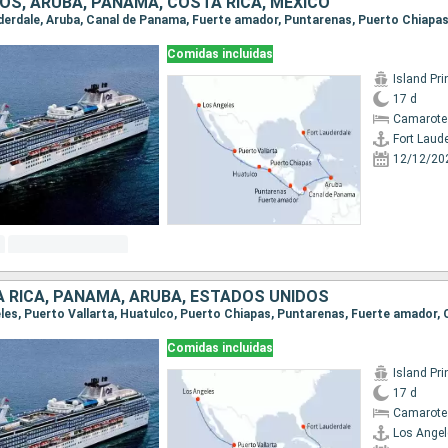
OS, ARUBA, PANAMÁ, COSTA RICA, MÉXICO
Comidas incluidas
Island Pr
17 d
Camarote 
Fort Laud
12/12/20
A RICA, PANAMÁ, ARUBA, ESTADOS UNIDOS
Comidas incluidas
Island Pr
17 d
Camarote
Los Angel