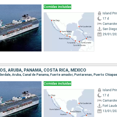
Comidas incluidas
Island Pr
17 d
Camarote 
San Diego
29/01/20
OS, ARUBA, PANAMÁ, COSTA RICA, MÉXICO
Comidas incluidas
Island Pr
17 d
Camarote 
Fort Laud
13/01/20