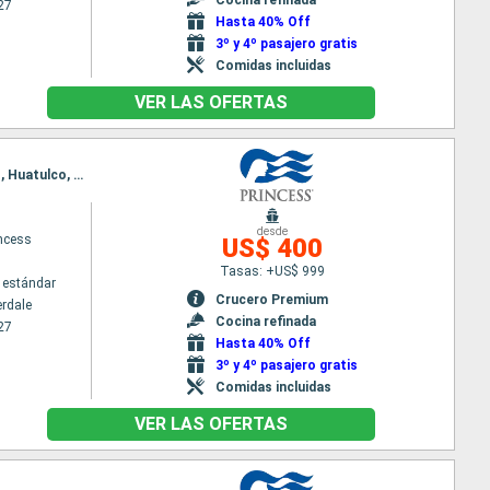
27
Hasta 40% Off
3º y 4º pasajero gratis
Comidas incluidas
VER LAS OFERTAS
Itinerario : Fort Lauderdale, Aruba, Canal de Panama, Fuerte amador, Puntarenas, Puerto Chiapas, Huatulco, Manzanillo, Los Angeles
desde
incess
US$ 400
Tasas: +US$ 999
 estándar
Crucero Premium
erdale
Cocina refinada
27
Hasta 40% Off
3º y 4º pasajero gratis
Comidas incluidas
VER LAS OFERTAS