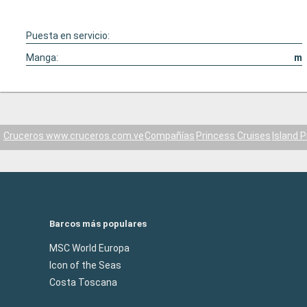
Puesta en servicio:
Manga:
m
Cruceros www.cruceros.com.ve
Compañías
Princess Cruises
Island 
Barcos más populares
MSC World Europa
Icon of the Seas
Costa Toscana