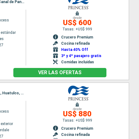
Itinerario : Los Angeles, Puerto Vallarta, Huatulco, Puerto Quetzal, Puntarenas, Fuerte amador, Canal de Panama, Aruba, Fort Lauderdale
desde
incess
US$ 600
Tasas: +US$ 999
 estándar
Crucero Premium
es
Cocina refinada
27
Hasta 40% Off
3º y 4º pasajero gratis
Comidas incluidas
VER LAS OFERTAS
Itinerario : Fort Lauderdale, Aruba, Canal de Panama, Fuerte amador, Puntarenas, Puerto Chiapas, Huatulco, Ensenada, Los Angeles
desde
incess
US$ 880
Tasas: +US$ 999
exterior
Crucero Premium
erdale
Cocina refinada
27