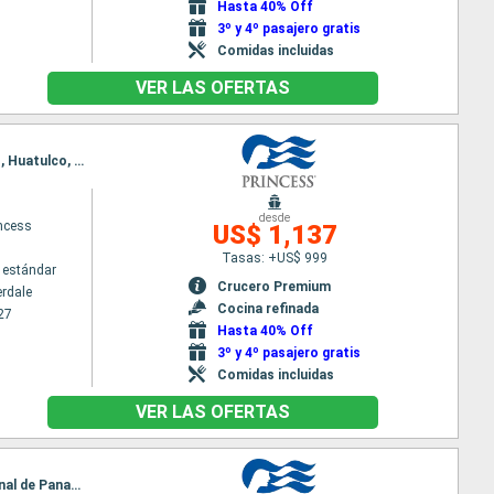
Hasta 40% Off
3º y 4º pasajero gratis
Comidas incluidas
VER LAS OFERTAS
Itinerario : Fort Lauderdale, Aruba, Canal de Panama, Fuerte amador, Puntarenas, Puerto Chiapas, Huatulco, Puerto Vallarta, Los Angeles, San Diego, San Francisco, Astoria, Victoria, Vancouver
desde
incess
US$ 1,137
Tasas: +US$ 999
 estándar
Crucero Premium
erdale
Cocina refinada
27
Hasta 40% Off
3º y 4º pasajero gratis
Comidas incluidas
VER LAS OFERTAS
Itinerario : San Diego, Puerto Vallarta, Huatulco, Puerto Chiapas, Puntarenas, Fuerte amador, Canal de Panama, Aruba, Fort Lauderdale