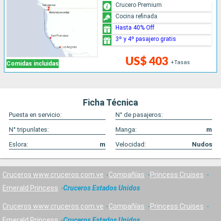
Crucero Premium
Cocina refinada
Hasta 40% Off
3º y 4º pasajero gratis
US$ 403
+Tasas
Comidas incluidas
Ficha Técnica
Puesta en servicio:
N° de pasajeros:
N° tripunlates:
Manga:
m
Eslora:
m
Velocidad:
Nudos
Cruceros www.cruceros.com.ve
Compañías
Princess Cruises
Emerald Princess
Cruceros Estados Unidos
Cruceros www.cruceros.com.ve
Compañías
Princess Cruises
Emerald Princess
Cruceros Estados Unidos