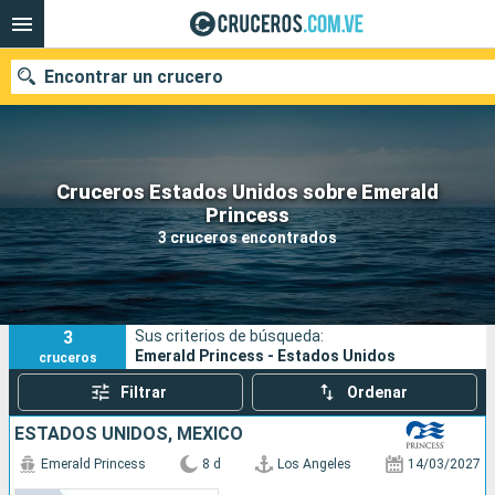
Encontrar un crucero
Cruceros Estados Unidos sobre Emerald
Nuestros destinos
Princess
3 cruceros encontrados
Fecha de salida
Puertos
Compañías
3
Sus criterios de búsqueda:
Buscar
Emerald Princess - Estados Unidos
cruceros
Filtrar
Ordenar
ESTADOS UNIDOS, MÉXICO
Emerald Princess
8 d
Los Angeles
14/03/2027