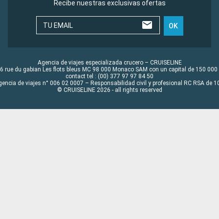
Recibe nuestras exclusivas ofertas
TU EMAIL
OK
Agencia de viajes especializada crucero – CRUISELINE
6 rue du gabian Les flots bleus MC 98 000 Monaco SAM con un capital de 150 000
contact tel : (00) 377 97 97 84 50
gencia de viajes n° 006 02 0007 – Responsabilidad civil y profesional RC RSA de
© CRUISELINE 2026 - all rights reserved