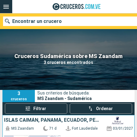
Encontrar un crucero
Nuestros destinos
Cruceros Sudamérica sobre MS Zaandam
3 cruceros encontrados
Fecha de salida
Puertos
Compañías
3
Sus criterios de búsqueda:
Buscar
MS Zaandam - Sudamérica
cruceros
Filtrar
Ordenar
ISLAS CAIMÁN, PANAMÁ, ECUADOR, PERÚ, CHILE, ARGENTINA, ISLAS MALVINAS, URUGUAY, BRASIL, FRANCIA, BARBADOS, SANTA LUCIA, ANTIGUA Y BARBUDA, PUERTO RICO, ESTADOS UNIDOS
MS Zaandam
71 d
Fort Lauderdale
03/01/2027