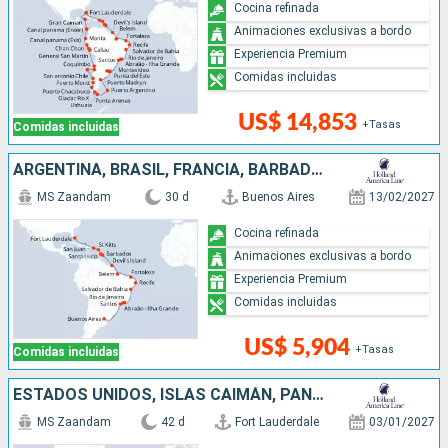
Cocina refinada
Animaciones exclusivas a bordo
Experiencia Premium
Comidas incluidas
US$ 14,853
+Tasas
Comidas incluidas
ARGENTINA, BRASIL, FRANCIA, BARBADOS, SANTA LUCIA, ANTIGUA Y BARBUDA, PUERTO RICO, ESTADOS UNIDOS
MS Zaandam
30 d
Buenos Aires
13/02/2027
Cocina refinada
Animaciones exclusivas a bordo
Experiencia Premium
Comidas incluidas
US$ 5,904
+Tasas
Comidas incluidas
ESTADOS UNIDOS, ISLAS CAIMÁN, PANAMÁ, ECUADOR, PERÚ, CHILE, ISLAS MALVINAS, URUGUAY, ARGENTINA
MS Zaandam
42 d
Fort Lauderdale
03/01/2027