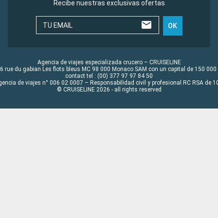
Recibe nuestras exclusivas ofertas
TU EMAIL
OK
Agencia de viajes especializada crucero – CRUISELINE
6 rue du gabian Les flots bleus MC 98 000 Monaco SAM con un capital de 150 000
contact tel : (00) 377 97 97 84 50
gencia de viajes n° 006 02 0007 – Responsabilidad civil y profesional RC RSA de
© CRUISELINE 2026 - all rights reserved