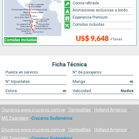
Cocina refinada
Animaciones exclusivas a bordo
Experiencia Premium
Comidas incluidas
US$ 9,648
+Tasas
Comidas incluidas
Ficha Técnica
Puesta en servicio:
N° de pasajeros:
N° tripunlates:
Manga:
m
Eslora:
m
Velocidad:
Nudos
Cruceros www.cruceros.com.ve
Compañías
Holland America
MS Zaandam
Cruceros Sudamérica
Cruceros www.cruceros.com.ve
Compañías
Holland America
MS Zaandam
Cruceros Sudamérica