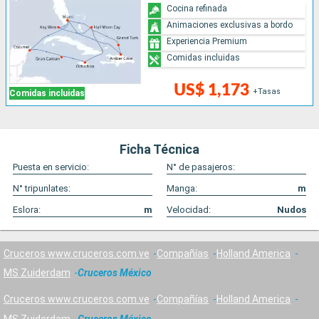
Cocina refinada
Animaciones exclusivas a bordo
Experiencia Premium
Comidas incluidas
US$ 1,173
+Tasas
Comidas incluidas
Ficha Técnica
Puesta en servicio:
N° de pasajeros:
N° tripunlates:
Manga:
m
Eslora:
m
Velocidad:
Nudos
Cruceros www.cruceros.com.ve
Compañías
Holland America
MS Zuiderdam
Cruceros México
Cruceros www.cruceros.com.ve
Compañías
Holland America
MS Zuiderdam
Cruceros México