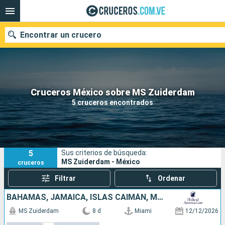
Encontrar un crucero
Nuestros destinos
Cruceros México sobre MS Zuiderdam
5 cruceros encontrados
Fecha de salida
Puertos
Compañías
5
Sus criterios de búsqueda:
Buscar
MS Zuiderdam - México
cruceros
Filtrar
Ordenar
BAHAMAS, JAMAICA, ISLAS CAIMÁN, MÉXICO, ESTADOS UNIDOS
MS Zuiderdam
8 d
Miami
12/12/2026