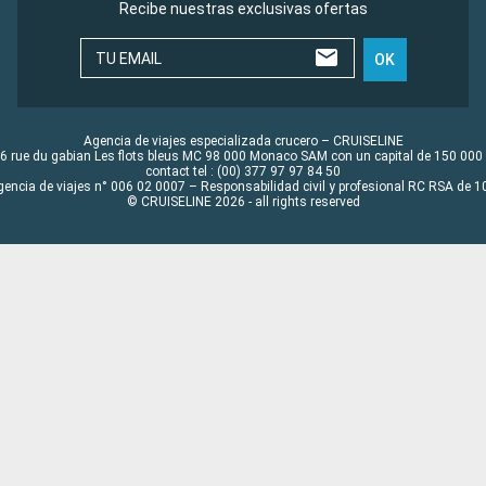
Recibe nuestras exclusivas ofertas
TU EMAIL
OK
Agencia de viajes especializada crucero – CRUISELINE
6 rue du gabian Les flots bleus MC 98 000 Monaco SAM con un capital de 150 000
contact tel : (00) 377 97 97 84 50
gencia de viajes n° 006 02 0007 – Responsabilidad civil y profesional RC RSA de
© CRUISELINE 2026 - all rights reserved